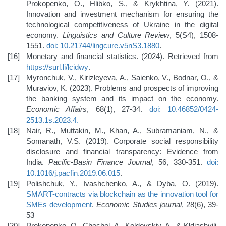
Prokopenko, O., Hlibko, S., & Krykhtina, Y. (2021).
Innovation and investment mechanism for ensuring the
technological competitiveness of Ukraine in the digital
economy.
Linguistics and Culture Review
, 5(S4), 1508-
1551.
doi: 10.21744/lingcure.v5nS3.1880
.
Monetary and financial statistics. (2024). Retrieved from
https://surl.li/lcidwy
.
Myronchuk, V., Kirizleyeva, A., Saienko, V., Bodnar, O., &
Muraviov, K. (2023). Problems and prospects of improving
the banking system and its impact on the economy.
Economic Affairs
, 68(1), 27-34.
doi: 10.46852/0424-
2513.1s.2023.4
.
Nair, R., Muttakin, M., Khan, A., Subramaniam, N., &
Somanath, V.S. (2019). Corporate social responsibility
disclosure and financial transparency: Evidence from
India.
Pacific-Basin Finance Journal
, 56, 330-351.
doi:
10.1016/j.pacfin.2019.06.015
.
Polishchuk, Y., Ivashchenko, A., & Dyba, O. (2019).
SMART-contracts via blockchain as the innovation tool for
SMEs development
.
Economic Studies journal
, 28(6), 39-
53
Prokopenko, O., Chechel, A., Koldovskiy, A., & Kldiashvili,