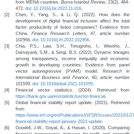
from MENA countries.
Borsa Istanbul Review
, 23(2), 464-
472.
doi: 10.1016/j.bir.2022.11.016
.
Chen, Y., Yang, S., & Li, Q. (2022). How does the
development of digital financial inclusion affect the total
factor productivity of listed companies? Evidence from
China.
Finance Research Letters
, 47, article number
102956.
doi: 10.1016/j.frl.2022.102956
.
Chia, P.S., Law, S.H., Trinugroho, I., Wiwoho, J.,
Damayanti, S.M., & Sergi, B.S. (2022). Dynamic linkages
among transparency, income inequality and economic
growth in developing countries: Evidence from panel
vector autoregressive (PVAR) model.
Research in
International Business and Finance
, 60, article number
101599.
doi: 10.1016/jribaf.2021.101599
.
Financial sector statistics. (2024). Retrieved from
https://bank.gov.ua/en/statistic/sector-financial
.
Global financial stability report update. (2021). Retrieved
from
https://www.imf.org/en/Publications/GFSR/Issues/2021/01/27
financial-stability-report-january-2021-update
.
Goodell, J.W., Goyal, A., & Hasan, I. (2020). Comparing
financial transparency between for-profit and nonprofit