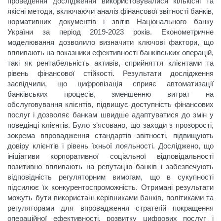
проведення дослідження використовувалися кількісні та
якісні методи, включаючи аналіз фінансової звітності банків,
нормативних документів і звітів Національного банку
України за період 2019-2023 років. Економетричне
моделювання дозволило визначити ключові фактори, що
впливають на показники ефективності банківських операцій,
такі як рентабельність активів, сприйняття клієнтами та
рівень фінансової стійкості. Результати дослідження
засвідчили, що цифровізація сприяє автоматизації
банківських процесів, зменшенню витрат на
обслуговування клієнтів, підвищує доступність фінансових
послуг і дозволяє банкам швидше адаптуватися до змін у
поведінці клієнтів. Було з’ясовано, що заходи з прозорості,
зокрема впровадження стандартів звітності, підвищують
довіру клієнтів і рівень їхньої лояльності. Досліджено, що
ініціативи корпоративної соціальної відповідальності
позитивно впливають на репутацію банків і забезпечують
відповідність регуляторним вимогам, що в сукупності
підсилює їх конкурентоспроможність. Отримані результати
можуть бути використані керівниками банків, політиками та
регуляторами для впровадження стратегій покращення
операційної ефективності, розвитку цифрових послуг і