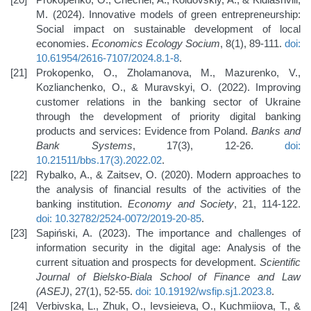
M. (2024). Innovative models of green entrepreneurship:
Social impact on sustainable development of local
economies.
Economics Ecology Socium
, 8(1), 89-111.
doi:
10.61954/2616-7107/2024.8.1-8
.
Prokopenko, O., Zholamanova, M., Mazurenko, V.,
Kozlianchenko, O., & Muravskyi, O. (2022). Improving
customer relations in the banking sector of Ukraine
through the development of priority digital banking
products and services: Evidence from Poland.
Banks and
Bank Systems
, 17(3), 12-26.
doi:
10.21511/bbs.17(3).2022.02
.
Rybalko, A., & Zaitsev, O. (2020). Modern approaches to
the analysis of financial results of the activities of the
banking institution.
Economy and Society
, 21, 114-122.
doi: 10.32782/2524-0072/2019-20-85
.
Sapiński, A. (2023). The importance and challenges of
information security in the digital age: Analysis of the
current situation and prospects for development.
Scientific
Journal of Bielsko-Biala School of Finance and Law
(ASEJ)
, 27(1), 52-55.
doi: 10.19192/wsfip.sj1.2023.8
.
Verbivska, L., Zhuk, O., Ievsieieva, O., Kuchmiiova, T., &