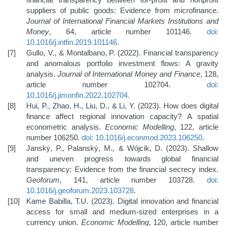
suppliers of public goods: Evidence from microfinance.
Journal of International Financial Markets Institutions and
Money
, 64, article number 101146.
doi:
10.1016/j.intfin.2019.101146
.
Gullo, V., & Montalbano, P. (2022). Financial transparency
and anomalous portfolio investment flows: A gravity
analysis.
Journal of International Money and Finance
, 128,
article number 102704.
doi:
10.1016/j.jimonfin.2022.102704
.
Hui, P., Zhao, H., Liu, D., & Li, Y. (2023). How does digital
finance affect regional innovation capacity? A spatial
econometric analysis.
Economic Modelling
, 122, article
number 106250.
doi: 10.1016/j.econmod.2023.106250
.
Janský, P., Palanský, M., & Wójcik, D. (2023). Shallow
and uneven progress towards global financial
transparency: Evidence from the financial secrecy index.
Geoforum
, 141, article number 103728.
doi:
10.1016/j.geoforum.2023.103728
.
Kame Babilla, T.U. (2023). Digital innovation and financial
access for small and medium-sized enterprises in a
currency union.
Economic Modelling
, 120, article number