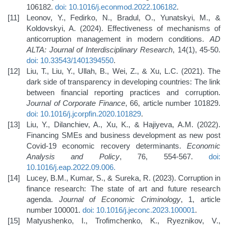
106182.
doi: 10.1016/j.econmod.2022.106182
.
Leonov, Y., Fedirko, N., Bradul, O., Yunatskyi, M., &
Koldovskyi, A. (2024). Effectiveness of mechanisms of
anticorruption management in modern conditions.
AD
ALTA: Journal of Interdisciplinary Research
, 14(1), 45-50.
doi: 10.33543/1401394550
.
Liu, T., Liu, Y., Ullah, B., Wei, Z., & Xu, L.C. (2021). The
dark side of transparency in developing countries: The link
between financial reporting practices and corruption.
Journal of Corporate Finance
, 66, article number 101829.
doi: 10.1016/j.jcorpfin.2020.101829
.
Liu, Y., Dilanchiev, A., Xu, K., & Hajiyeva, A.M. (2022).
Financing SMEs and business development as new post
Covid-19 economic recovery determinants.
Economic
Analysis and Policy
, 76, 554-567.
doi:
10.1016/j.eap.2022.09.006
.
Lucey, B.M., Kumar, S., & Sureka, R. (2023). Corruption in
finance research: The state of art and future research
agenda.
Journal of Economic Criminology
, 1, article
number 100001.
doi: 10.1016/j.jeconc.2023.100001
.
Matyushenko, I., Trofimchenko, K., Ryeznikov, V.,