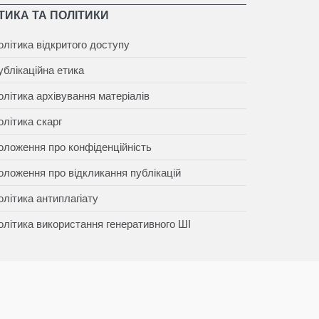
ТИКА ТА ПОЛІТИКИ
олітика відкритого доступу
ублікаційна етика
олітика архівування матеріалів
олітика скарг
оложення про конфіденційність
оложення про відкликання публікацій
олітика антиплагіату
олітика використання генеративного ШІ