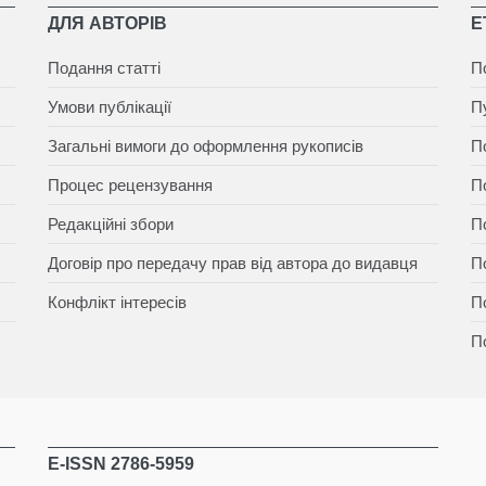
ДЛЯ АВТОРІВ
Е
Подання статті
П
Умови публікації
П
Загальні вимоги до оформлення рукописів
П
Процес рецензування
П
Редакційні збори
П
Договір про передачу прав від автора до видавця
П
Конфлікт інтересів
П
П
E-ISSN 2786-5959