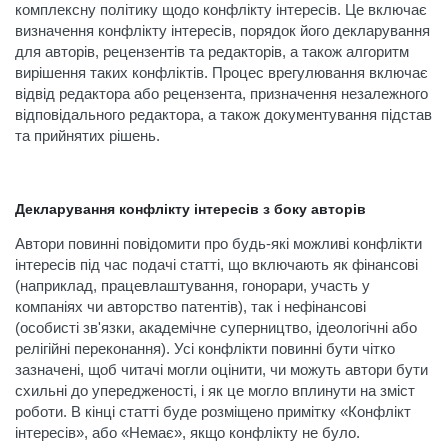
комплексну політику щодо конфлікту інтересів. Це включає
визначення конфлікту інтересів, порядок його декларування
для авторів, рецензентів та редакторів, а також алгоритм
вирішення таких конфліктів. Процес врегулювання включає
відвід редактора або рецензента, призначення незалежного
відповідального редактора, а також документування підстав
та прийнятих рішень.
Декларування конфлікту інтересів з боку авторів
Автори повинні повідомити про будь-які можливі конфлікти
інтересів під час подачі статті, що включають як фінансові
(наприклад, працевлаштування, гонорари, участь у
компаніях чи авторство патентів), так і нефінансові
(особисті зв'язки, академічне суперництво, ідеологічні або
релігійні переконання). Усі конфлікти повинні бути чітко
зазначені, щоб читачі могли оцінити, чи можуть автори бути
схильні до упередженості, і як це могло вплинути на зміст
роботи. В кінці статті буде розміщено примітку «Конфлікт
інтересів», або «Немає», якщо конфлікту не було.