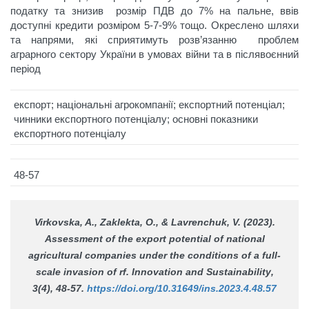
податку та знизив розмір ПДВ до 7% на пальне, ввів
доступні кредити розміром 5-7-9% тощо. Окреслено шляхи
та напрями, які сприятимуть розв’язанню проблем
аграрного сектору України в умовах війни та в післявоєнний
період
експорт; національні агрокомпанії; експортний потенціал;
чинники експортного потенціалу; основні показники
експортного потенціалу
48-57
Virkovska, A., Zaklekta, О., & Lavrenchuk, V. (2023).
Assessment of the export potential of national
agricultural companies under the conditions of a full-
scale invasion of rf.
Innovation and Sustainability
,
3(4), 48-57.
https://doi.org/10.31649/ins.2023.4.48.57