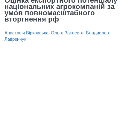
Оцінка експортного потенціалу
національних агрокомпаній за
умов повномасштабного
вторгнення рф
Анастасія Вірковська
,
Ольга Заклекта
,
Владислав
Лавренчук