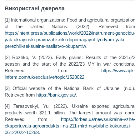
Використані джерела
[1] International organizations: Food and agricultural organization
of the United Nations. (2022). Retrieved from
https://intent.press/publications/world/2022/instrument-genocidu-
yak-ukrayinski-pravozahisniki-dopomagayut-lyudyam-yaki-
perezhili-seksualne-nasilstvo-okupantiv/
.
[2] Rozhko, V. (2022). Early grains: Results of the 2021/22
season and the start of the 2022/23 MY in war conditions.
Retrieved from
https://www.apk-
inform.com/uk/exclusive/topic/1528022
.
[3] Official website of the National Bank of Ukraine. (n.d.).
Retrieved from
https://bank.gov.ua/
.
[4] Tarasovskyi, Yu. (2022). Ukraine exported agricultural
products worth $21.1 billion. The largest amount was corn.
Retrieved from
https://forbes.ua/news/ukraina-vzhe-
eksportuvala-agroproduktsii-na-211-mlrd-naybilshe-kukurudzi-
06122022-10268
.