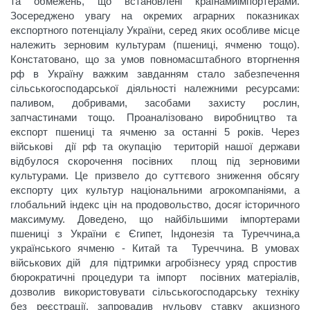
та обмежень, що встановлені країнамиімпортерами.
Зосереджено увагу на окремих аграрних показниках
експортного потенціалу України, серед яких особливе місце
належить зерновим культурам (пшениці, ячменю тощо).
Констатовано, що за умов повномасштабного вторгнення
рф в Україну важким завданням стало забезпечення
сільськогосподарської діяльності належними ресурсами:
паливом, добривами, засобами захисту рослин,
запчастинами тощо. Проаналізовано виробництво та
експорт пшениці та ячменю за останні 5 років. Через
військові дії рф та окупацію територій нашої держави
відбулося скорочення посівних площ під зерновими
культурами. Це призвело до суттєвого зниження обсягу
експорту цих культур національними агрокомпаніями, а
глобальний індекс цін на продовольство, досяг історичного
максимуму. Доведено, що найбільшими імпортерами
пшениці з України є Єгипет, Індонезія та Туреччина,а
українського ячменю - Китай та Туреччина. В умовах
військових дій для підтримки агробізнесу уряд спростив
бюрократичні процедури та імпорт посівних матеріалів,
дозволив використовувати сільськогосподарську техніку
без реєстрації, запровадив нульову ставку акцизного