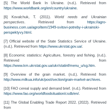
[5] The World Bank In Ukraine. (n.d.). Retrieved from
https://www.worldbank.org/en/country/ukraine
.
[6] Kovalchuk, T. (2011).
World needs and Ukrainian
perspectives
. Retrieved from
https://agro-
business.com.ua/agro/item/1949-svitovi-potreby-i-ukrainski-
perspektyvy.html
.
[7] Official website of the State Statistics Service of Ukraine.
(n.d.). Retrieved from
https://www.ukrstat.gov.ua/
.
[8] Economic statistics: Agriculture, forestry and fishing. (n.d.).
Retrieved from
https://www.km.ukrstat.gov.ua/ukr/statinf/menu_u/sg.htm
.
[9] Overview of the grain market. (n.d.). Retrieved from
http://www.milkua.info/uk/post/section/grain-market-archives
.
[10] FAO cereal supply and demand brief. (n.d.). Retrieved from
https://www.fao.org/worldfoodsituation/csdb/en/
.
[11] The Global Enabling Trade Report 2022. (2022). Retrieved
from