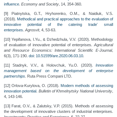
influence
.
Economy and Society
, 14, 354-360.
[9] Piatnytska, G.T., Hryhorenko, O.M., & Naidiuk, V.S.
(2018).
Methodical and practical approaches to the evaluation of
innovative potential of the catering trade' small
enterprises
.
Agrosvit
, 4, 53-63.
[10] Yepifanova, I.Yu., & Dzhedzhula, V.V. (2020). Methodology
of evaluation of innovative potential of enterprises.
Agricultural
and Resource Economics: International Scientific E-Journal
,
6(3), 171-190.
doi: 10.51599/are.2020.06.03.10
.
[11] Stadnyk, V.V., & Holovchuk, Yu.O. (2020).
Innovation
management based on the development of enterprise
partnerships
. Ruta Press Compani LTD.
[12] Orlova-Kurylova, O. (2018).
Modern methods of assessing
innovation potential
.
Bulletin of Khmelnytsky National University
,
4, 143-146.
[13] Farat, O.V., & Zalutsky, V.P. (2015). Methods of assessing
the development of innovative clusters of industrial enterprises.
Investments: Practice and Experience
, 6, 22-27.