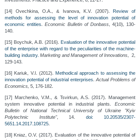
[14] Ovechkina, O.A., & Ivanova, K.V. (2007).
Review of
methods for assessing the level of innovation potential of
economic entities
.
Economic Bulletin of Donbass
, 4(10), 130-
140.
[15] Boychuk, A.B. (2016).
Evaluation of the innovative potential
of the enterprise with regard to the peculiarities of the machine-
building industry.
Marketing and Management of Innovations
, 2,
129-143.
[16] Kariuk, V.I. (2012).
Methodical approach to assessing the
innovation potential of industrial enterprises
.
Actual Problems of
Economics,
5, 176-182.
[17] Marchenko, V.M., & Tsvirkun, A.S. (2017). Management
system innovative potential in industrial plants.
Economic
Bulletin of National Technical University of Ukraine "Kyiv
Polytechnic Institute"
, 14.
doi: 10.20535/2307-
5651.14.2017.108725
.
[18] Kniaz, O.V. (2017). Evaluation of the innovative potential of