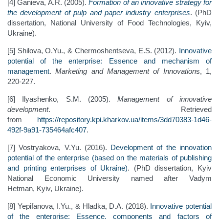
[4] Ganieva, A.R. (2005).
Formation of an innovative strategy for
the development of pulp and paper industry enterprises
. (PhD
dissertation, National University of Food Technologies, Kyiv,
Ukraine).
[5] Shilova, O.Yu., & Chermoshentseva, E.S. (2012).
Innovative
potential of the enterprise: Essence and mechanism of
management
.
Marketing and Management of Innovation
s, 1,
220-227.
[6] Ilyashenko, S.M. (2005).
Management of innovative
development
. Retrieved
from
https://repository.kpi.kharkov.ua/items/3dd70383-1d46-
492f-9a91-735464afc407
.
[7] Vostryakova, V.Yu. (2016).
Development of the innovation
potential of the enterprise (based on the materials of publishing
and printing enterprises of Ukraine)
. (PhD dissertation, Kyiv
National Economic University named after Vadym
Hetman, Kyiv, Ukraine).
[8] Yepifanova, I.Yu., & Hladka, D.A. (2018).
Innovative potential
of the enterprise: Essence, components and factors of