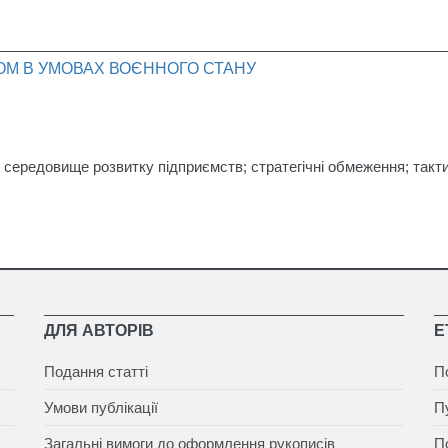
ОМ В УМОВАХ ВОЄННОГО СТАНУ
н; середовище розвитку підприємств; стратегічні обмеження; такт
ДЛЯ АВТОРІВ
Е
Подання статті
П
Умови публікації
П
Загальні вимоги до оформлення рукописів
П