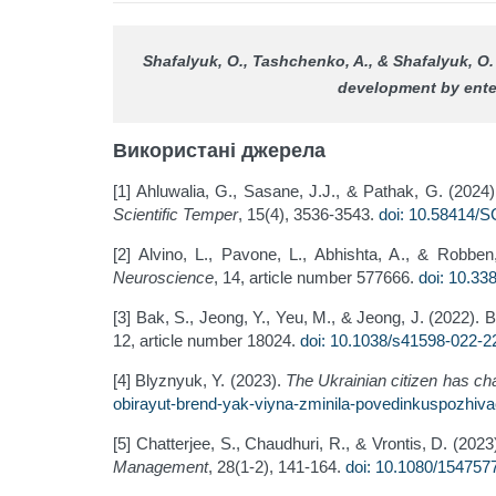
Shafalyuk, O., Tashchenko, A., & Shafalyuk, O
development by ente
Використані джерела
[1] Ahluwalia, G., Sasane, J.J., & Pathak, G. (202
Scientific Temper
, 15(4), 3536-3543.
doi: 10.58414/
[2] Alvino, L., Pavone, L., Abhishta, A., & Robb
Neuroscience
, 14, article number 577666.
doi: 10.33
[3] Bak, S., Jeong, Y., Yeu, M., & Jeong, J. (2022). 
12, article number 18024.
doi: 10.1038/s41598-022-2
[4] Blyznyuk, Y. (2023).
The Ukrainian citizen has ch
obirayut-brend-yak-viyna-zminila-povedinkuspozhiv
[5] Chatterjee, S., Chaudhuri, R., & Vrontis, D. (20
Management
, 28(1-2), 141-164.
doi: 10.1080/154757