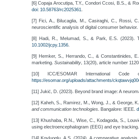
[6] Copaja Arocutipa, T.Y., Condori Ccosi, B.S., & R
doi: 10.58763/rc2025361
.
[7] Fici, A., Bilucaglia, M., Casiraghi, C., Rossi
neuroscientific analysis of digital consumer behavior.
[8] Hadi, R., Melumad, S., & Park, E.S. (2023). 
10.1002/jcpy.1356
.
[9] Hemker, S., Herrando, C., & Constantinides, E.
marketing.
Sustainability
, 13(20), article number 112
[10] ICC/ESOMAR International Code 
https://esomar.org/uploads/attachments/ckqtawvjq00
[11] Jukić, D. (2023). Beyond brand image: A neurom
[12] Kaheh, S., Ramirez, M., Wong, J., & George, K
and communication technologies
. Bangalore: IEEE.
d
[13] Khushaba, R.N., Wise, C., Kodagoda, S., Louvi
using electroencephalogram (EEG) and eye tracking
[14] Koyluoglu, A.S. (2024). A comparative analysis