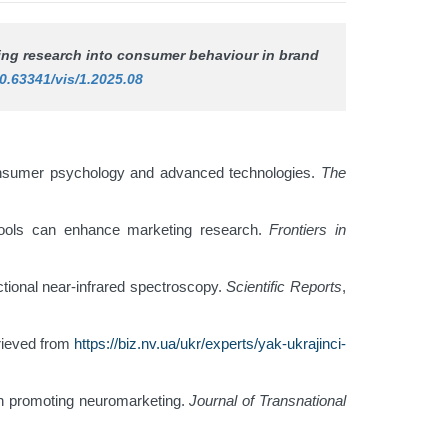
ting research into consumer behaviour in brand
10.63341/vis/1.2025.08
 consumer psychology and advanced technologies.
The
 tools can enhance marketing research.
Frontiers in
ctional near-infrared spectroscopy.
Scientific Reports
,
rieved from
https://biz.nv.ua/ukr/experts/yak-ukrajinci-
 in promoting neuromarketing.
Journal of Transnational