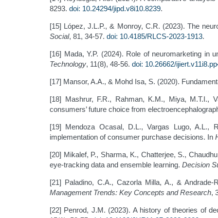
8293.
doi: 10.24294/jipd.v8i10.8239
.
[15] López, J.L.P., & Monroy, C.R. (2023). The neuro
Social
, 81, 34-57.
doi: 10.4185/RLCS-2023-1913
.
[16] Mada, Y.P. (2024). Role of neuromarketing in u
Technology
, 11(8), 48-56.
doi: 10.26662/ijiert.v11i8.p
[17] Mansor, A.A., & Mohd Isa, S. (2020). Fundamenta
[18] Mashrur, F.R., Rahman, K.M., Miya, M.T.I., V
consumers’ future choice from electroencephalograp
[19] Mendoza Ocasal, D.L., Vargas Lugo, A.L., Ru
implementation of consumer purchase decisions. In
H
[20] Mikalef, P., Sharma, K., Chatterjee, S., Chaudh
eye-tracking data and ensemble learning.
Decision S
[21] Paladino, C.A., Cazorla Milla, A., & Andrade
Management Trends: Key Concepts and Research
, 
[22] Penrod, J.M. (2023). A history of theories of d