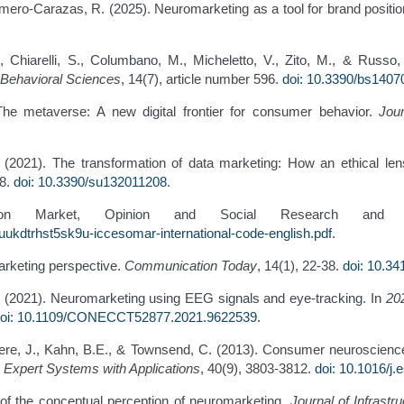
omero-Carazas, R. (2025). Neuromarketing as a tool for brand positi
, C., Chiarelli, S., Columbano, M., Micheletto, V., Zito, M., & Ru
Behavioral Sciences
, 14(7), article number 596.
doi: 10.3390/bs1407
The metaverse: A new digital frontier for consumer behavior.
Jou
 (2021). The transformation of data marketing: How an ethical le
08.
doi: 10.3390/su132011208
.
on Market, Opinion and Social Research and Da
uukdtrhst5sk9u-iccesomar-international-code-english.pdf
.
arketing perspective.
Communication Today
, 14(1), 22-38.
doi: 10.3
. (2021). Neuromarketing using EEG signals and eye-tracking. In
202
oi: 10.1109/CONECCT52877.2021.9622539
.
ere, J., Kahn, B.E., & Townsend, C. (2013). Consumer neuroscience
.
Expert Systems with Applications
, 40(9), 3803-3812.
doi: 10.1016/j
 of the conceptual perception of neuromarketing.
Journal of Infrast