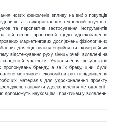
вання нових феноменів впливу на вибір покупців
редовищі та з використанням технологій штучного
думов та перспектив застосування інструментів
я на цій основі пропозицій щодо удосконалення
егрованих маркетингових досліджень фізіологічних
облених для оцінювання сприйняття і комерційних
ему відстежування руху зіниць очей, виявлені на
-концепцій упаковки. Узагальнення результатів
х пропонувань бренду, а за їх браку, ціни, були
новлено можливості економії витрат та підвищення
 робочих матеріалів для удосконалення проєкту
досліджень напрямки удосконалення методології і
ння допоможуть науковцям і практикам у виявленні