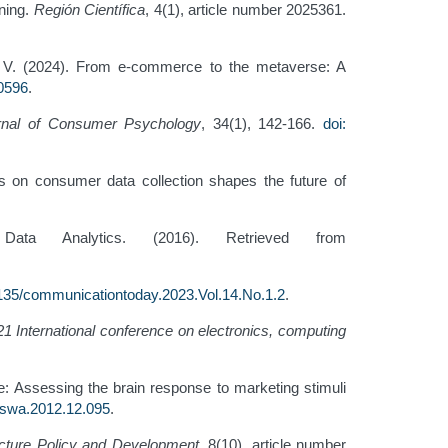
oning.
Región Científica
, 4(1), article number 2025361.
sso, V. (2024). From e-commerce to the metaverse: A
0596
.
rnal of Consumer Psychology
, 34(1), 142-166.
doi:
ns on consumer data collection shapes the future of
ta Analytics. (2016). Retrieved from
4135/communicationtoday.2023.Vol.14.No.1.2
.
1 International conference on electronics, computing
: Assessing the brain response to marketing stimuli
.eswa.2012.12.095
.
ructure Policy and Development
, 8(10), article number