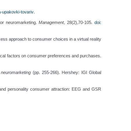
a-upakovki-tovariv
.
 for neuromarketing.
Management
, 28(2),70-105.
doi:
ocess approach to consumer choices in a virtual reality
ical factors on consumer preferences and purchases.
 neuromarketing
(pp. 255-266). Hershey: IGI Global
 brand personality consumer attraction: EEG and GSR