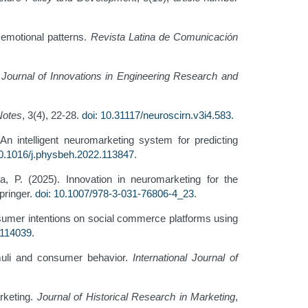
d emotional patterns.
Revista Latina de Comunicación
l Journal of Innovations in Engineering Research and
Notes
, 3(4), 22-28.
doi: 10.31117/neuroscirn.v3i4.583
.
n intelligent neuromarketing system for predicting
10.1016/j.physbeh.2022.113847
.
, P. (2025). Innovation in neuromarketing for the
pringer.
doi: 10.1007/978-3-031-76806-4_23
.
onsumer intentions on social commerce platforms using
.114039
.
imuli and consumer behavior.
International Journal of
arketing.
Journal of Historical Research in Marketing
,