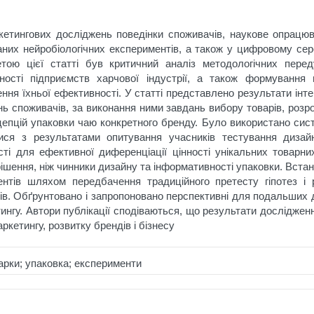
кетингових досліджень поведінки споживачів, наукове опрацю
аних нейробіологічних експериментів, а також у цифровому се
етою цієї статті був критичний аналіз методологічних пере
льності підприємств харчової індустрії, а також формуванн
ння їхньої ефективності. У статті представлено результати інт
нь споживачів, за виконання ними завдань вибору товарів, розр
цепцій упаковки чаю конкретного бренду. Було використано сист
ися з результатами опитування учасників тестування дизайн
сті для ефективної диференціації цінності унікальних товарни
шення, ніж чинники дизайну та інформативності упаковки. Вста
иментів шляхом передбачення традиційного претесту гіпотез і
ів. Обґрунтовано і запропоновано перспективні для подальших 
тингу. Автори публікації сподіваються, що результати дослідже
ркетингу, розвитку брендів і бізнесу
 марки; упаковка; експерименти