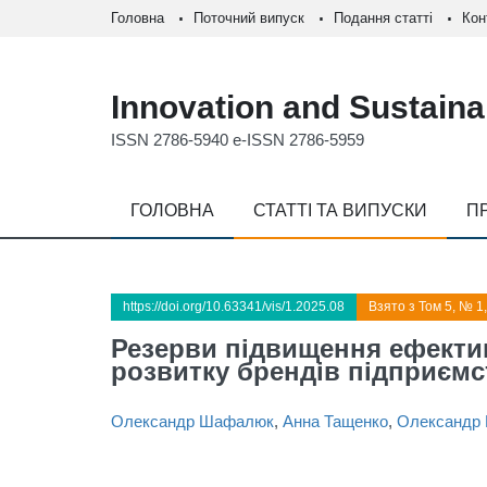
Головна
Поточний випуск
Подання статті
Кон
Innovation and Sustainab
ISSN 2786-5940 e-ISSN 2786-5959
ГОЛОВНА
СТАТТІ ТА ВИПУСКИ
П
https://doi.org/10.63341/vis/1.2025.08
Взято з Том 5, № 1
Резерви підвищення ефекти
розвитку брендів підприєм
Олександр Шафалюк
,
Анна Тащенко
,
Олександр