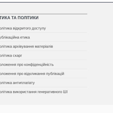
ТИКА ТА ПОЛІТИКИ
олітика відкритого доступу
ублікаційна етика
олітика архівування матеріалів
олітика скарг
оложення про конфіденційність
оложення про відкликання публікацій
олітика антиплагіату
олітика використання генеративного ШІ