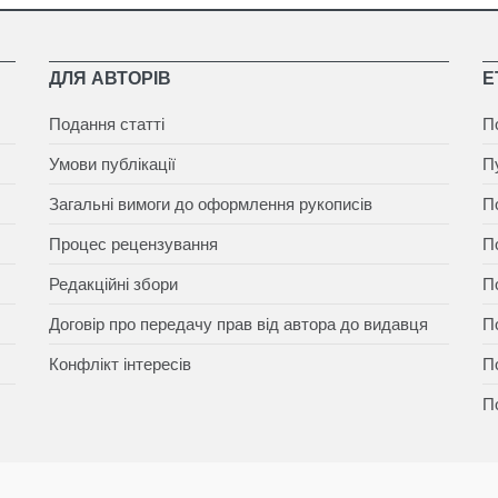
ДЛЯ АВТОРІВ
Е
Подання статті
П
Умови публікації
П
Загальні вимоги до оформлення рукописів
П
Процес рецензування
П
Редакційні збори
П
Договір про передачу прав від автора до видавця
П
Конфлікт інтересів
П
П