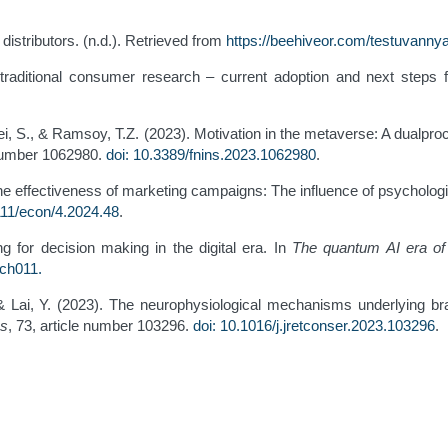
distributors. (n.d.). Retrieved from
https://beehiveor.com/testuvanny
 traditional consumer research – current adoption and next steps
 Zarei, S., & Ramsоy, T.Z. (2023). Motivation in the metaverse: A dualpr
 number 1062980.
doi: 10.3389/fnins.2023.1062980
.
he effectiveness of marketing campaigns: The influence of psycholog
111/econ/4.2024.48
.
g for decision making in the digital era. In
The quantum AI era of
.ch011
.
, & Lai, Y. (2023). The neurophysiological mechanisms underlying
es
, 73, article number 103296.
doi: 10.1016/j.jretconser.2023.103296
.