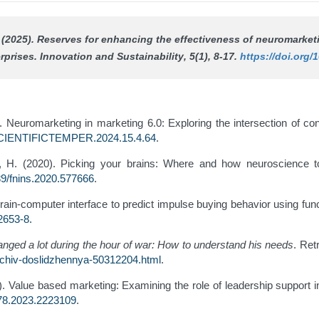
. (2025). Reserves for enhancing the effectiveness of neuromarke
rprises.
Innovation and Sustainability
, 5(1), 8-17.
https://doi.org/
4). Neuromarketing in marketing 6.0: Exploring the intersection of
SCIENTIFICTEMPER.2024.15.4.64
.
en, H. (2020). Picking your brains: Where and how neuroscience
89/fnins.2020.577666
.
Brain-computer interface to predict impulse buying behavior using fun
2653-8
.
anged a lot during the hour of war: How to understand his needs
. Ret
achiv-doslidzhennya-50312204.html
.
23). Value based marketing: Examining the role of leadership support
78.2023.2223109
.