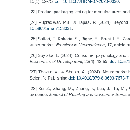
15(1), 52-75.
doi: 10.1108/JHRM-07-2020-0030
.
[23] Product packaging testing for manufacturers and 
[24] Puprediwar, P.B., & Tapas, P. (2024). Beyond
10.58691/man/193031
.
[25] Saffari, F., Kakaria, S., Bigné, E., Bruni, L.E.,
supermarket.
Frontiers in Neuroscience
, 17, article
[26] Spytska, L. (2024). Consumer psychology and t
Economics of Development
, 23(4), 48-59.
doi: 10.57
[27] Thakur, V., & Shaikh, A. (2024). Neuromarketin
Scientific Publishing
doi: 10.4018/979-8-3693-7673-7
[28] Xu, Z., Zhang, M., Zhang, P., Luo, J., Tu, M.
evidence.
Journal of Retailing and Consumer Servic