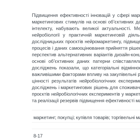
Підвищення ефективності інновацій у сфері мар
маркетингових стимулів на основі об’єктивних д
інтелекту, набувають великої актуальності. М
нейробіології у практичній маркетинговій дія
дослідницьких проєктів нейромаркетингу, підвище
процесів і даних самооцінювання прийняття ріше
перспектив альтернативних варіантів дизайн-кон
основі об’єктивних даних патерни співставлял
досліджень показали, що категоріальні відмінно
важливішими факторами впливу на закупівельні рі
цінності результатів нейробіологічних експер
досліджень і маркетингових рішень для споживач
проєктів нейробіологічних експериментів у марке
та реалізації резервів підвищення ефективності ма
маркетинг; покупці; купівля товарів; торгівельні
8-17