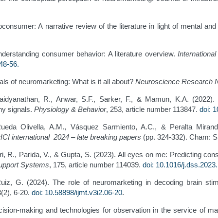
consumer: A narrative review of the literature in light of mental an
nderstanding consumer behavior: A literature overview.
Internationa
p48-56
.
ls of neuromarketing: What is it all about?
Neuroscience Research 
aidyanathan, R., Anwar, S.F., Sarker, F., & Mamun, K.A. (2022). A
hy signals.
Physiology & Behavior
, 253, article number 113847.
doi: 
eda Olivella, A.M., Vásquez Sarmiento, A.C., & Peralta Miranda
CI international 2024 – late breaking papers
(pp. 324-332). Cham: S
uri, R., Parida, V., & Gupta, S. (2023). All eyes on me: Predicting c
upport Systems
, 175, article number 114039.
doi: 10.1016/j.dss.2023
-Ruiz, G. (2024). The role of neuromarketing in decoding brain st
3(2), 6-20.
doi: 10.58898/ijmt.v3i2.06-20
.
ecision-making and technologies for observation in the service of m