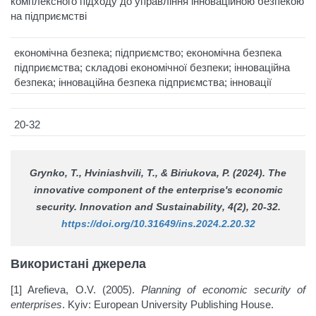
комплексного підходу до управління інноваційною безпекою
на підприємстві
економічна безпека; підприємство; економічна безпека
підприємства; складові економічної безпеки; інноваційна
безпека; інноваційна безпека підприємства; інновації
20-32
Grynko, T., Hviniashvili, T., & Biriukova, P. (2024). The
innovative component of the enterprise's economic
security.
Innovation and Sustainability
, 4(2), 20-32.
https://doi.org/10.31649/ins.2024.2.20.32
Використані джерела
[1] Arefieva, O.V. (2005).
Planning of economic security of
enterprises
. Kyiv: European University Publishing House.