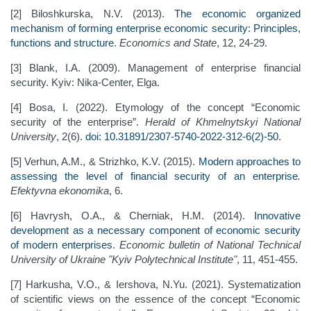
[2] Biloshkurska, N.V. (2013).
The economic organized
mechanism of forming enterprise economic security: Principles,
functions and structure
.
Economics and State
, 12, 24-29.
[3] Blank, I.A. (2009). Management of enterprise financial
security. Kyiv: Nika-Center, Elga.
[4] Bosa, I. (2022). Etymology of the concept “Economic
security of the enterprise”.
Herald of Khmelnytskyi National
University
, 2(6).
doi: 10.31891/2307-5740-2022-312-6(2)-50
.
[5] Verhun, A.M., & Strizhko, K.V. (2015).
Modern approaches to
assessing the level of financial security of an enterprise
.
Efektyvna ekonomika
, 6.
[6] Havrysh, O.A., & Cherniak, H.M. (2014).
Innovative
development as a necessary component of economic security
of modern enterprises
.
Economic bulletin of National Technical
University of Ukraine "Kyiv Polytechnical Institute"
, 11, 451-455.
[7] Harkusha, V.O., & Iershova, N.Yu. (2021). Systematization
of scientific views on the essence of the concept “Economic