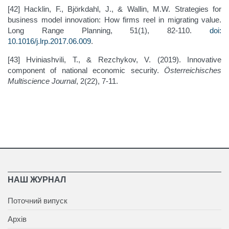
[42] Hacklin, F., Björkdahl, J., & Wallin, M.W. Strategies for
business model innovation: How firms reel in migrating value.
Long Range Planning, 51(1), 82-110.
doi:
10.1016/j.lrp.2017.06.009
.
[43] Hviniashvili, T., & Rezchykov, V. (2019). Innovative
component of national economic security.
Österreichisches
Multiscience Journal
, 2(22), 7-11.
НАШ ЖУРНАЛ
Поточний випуск
Архів