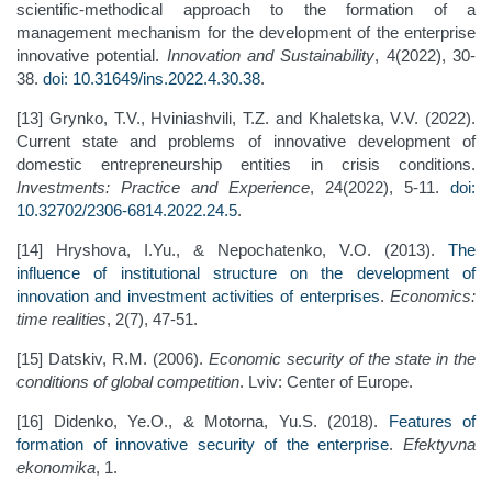
scientific-methodical approach to the formation of a
management mechanism for the development of the enterprise
innovative potential.
Innovation and Sustainability
, 4(2022), 30-
38.
doi: 10.31649/ins.2022.4.30.38
.
[13] Grynko, T.V., Hviniashvili, T.Z. and Khaletska, V.V. (2022).
Current state and problems of innovative development of
domestic entrepreneurship entities in crisis conditions.
Investments: Practice and Experience
, 24(2022), 5-11.
doi:
10.32702/2306-6814.2022.24.5
.
[14] Hryshova, I.Yu., & Nepochatenko, V.O. (2013).
The
influence of institutional structure on the development of
innovation and investment activities of enterprises
.
Economics:
time realities
, 2(7), 47-51.
[15] Datskiv, R.M. (2006).
Economic security of the state in the
conditions of global competition
. Lviv: Center of Europe.
[16] Didenko, Ye.O., & Motorna, Yu.S. (2018).
Features of
formation of innovative security of the enterprise
.
Efektyvna
ekonomika
, 1.