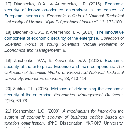
[17] Diachenko, O.A., & Artemenko, L.P. (2015).
Economic
security of innovation-oriented enterprises in the context of
European integration
.
Economic bulletin of National Technical
University of Ukraine "Kyiv Polytechnical Institute"
, 12, 173-180.
[18] Diachenko O.A., & Artemenko, L.P. (2014).
The innovative
component of economic security of the enterprise
.
Collection of
Scientific Works of Young Scientists “Actual Problems of
Economics and Management”
, 8.
[19] Zaichenko, V.V., & Kovalenko, S.V. (2013).
Economic
security of the enterprise: Essence and main components
.
The
Сollection of Scientific Works of Kirovohrad National Technical
University. Economic sciences
, 23, 410-414.
[20] Zubko, T.L. (2016).
Methods of determining the economic
security of the enterprise
.
Economics. Management. Business
,
2(16), 69-76.
[21] Koshembar, L.O. (2009).
A mechanism for improving the
system of economic security of business entities based on
taxation optimization
. (PhD Dissertation, “KROK” University,