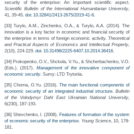
security of the enterprise: An important scientific aspect.
Scientific Bulletin of the International Humanitarian University
,
41, 39-45.
doi: 10.32841/2413-2675/2019-41-6
.
[33] Turylo, A.M., Zinchenko, O.A., & Turylo, A.A. (2014). The
innovation is a key factor in economic and financial security of
the enterprise in terms of foreign economic activity.
Theoretical
and Practical Aspects of Economics and Intellectual Property
,
2(10), 224-229.
doi: 10.31498/2225-6407.10.2014.36416
.
[34] Prokopenko, O.V., Shckola, V.Yu., & Shcherbachenko, V.O.
(Eds.). (2017).
Management of the innovative component of
economic security
. Sumy: LTD Trytoriia.
[35] Chorna, O.Yu. (2016).
The main functional components of
economic security of an integrated industrial structure
.
Bulletin
of the Volodymyr Dahl East Ukrainian National University
,
6(230), 187-193.
[36] Shevchenko, I. (2008).
Features of formation of the system
of economic security of the enterprise
.
Young Science
, 10, 178-
181.