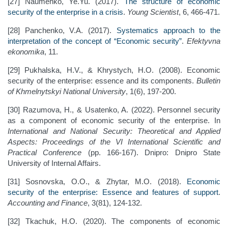
[27] Naumenko, Ye.Yu. (2017).
The structure of economic
security of the enterprise in a crisis
.
Young Scientist
, 6, 466-471.
[28] Panchenko, V.A. (2017).
Systematics approach to the
interpretation of the concept of “Economic security”
.
Efektyvna
ekonomika
, 11.
[29] Pukhalska, H.V., & Khrystych, H.O. (2008). Economic
security of the enterprise: essence and its components.
Bulletin
of Khmelnytskyi National University
, 1(6), 197-200.
[30] Razumova, H., & Usatenko, A. (2022). Personnel security
as a component of economic security of the enterprise. In
International and National Security: Theoretical and Applied
Aspects: Proceedings of the VI International Scientific and
Practical Conference
(pp. 166-167). Dnipro: Dnipro State
University of Internal Affairs.
[31] Sosnovska, O.O., & Zhytar, M.O. (2018).
Economic
security of the enterprise: Essence and features of support
.
Accounting and Finance
, 3(81), 124-132.
[32] Tkachuk, H.O. (2020). The components of economic