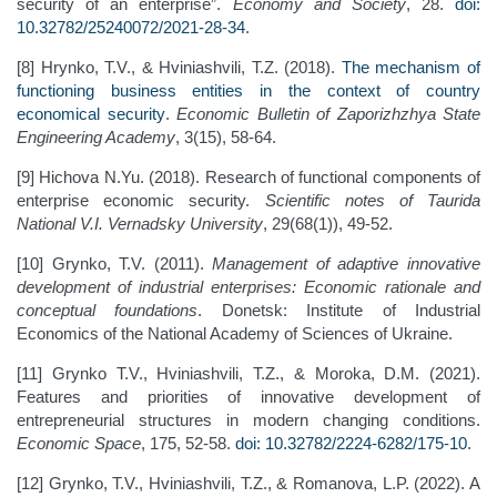
security of an enterprise”.
Economy and Society
, 28.
doi:
10.32782/25240072/2021-28-34
.
[8] Hrynko, T.V., & Hviniashvili, T.Z. (2018).
The mechanism of
functioning business entities in the context of country
economical security
.
Economic Bulletin of Zaporizhzhya State
Engineering Academy
, 3(15), 58-64.
[9] Hichova N.Yu. (2018). Research of functional components of
enterprise economic security.
Scientific notes of Taurida
National V.I. Vernadsky University
, 29(68(1)), 49-52.
[10] Grynko, T.V. (2011).
Management of adaptive innovative
development of industrial enterprises: Economic rationale and
conceptual foundations
. Donetsk: Institute of Industrial
Economics of the National Academy of Sciences of Ukraine.
[11] Grynko T.V., Hviniashvili, T.Z., & Moroka, D.M. (2021).
Features and priorities of innovative development of
entrepreneurial structures in modern changing conditions.
Economic Space
, 175, 52-58.
doi: 10.32782/2224-6282/175-10
.
[12] Grynko, T.V., Hviniashvili, T.Z., & Romanova, L.P. (2022). A