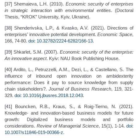
[37] Shemaieva, L.H. (2010).
Economic security of enterprises
in strategic interaction with environmental entities
. (Doctoral
Thesis, “KROK” University, Kyiv, Ukraine).
[38] Shenderivska, L.P., & Kvasko, A.V. (2021). Directions of
enterprises’ innovative potential development.
Economic Space
,
166, 74-80.
doi: 10.32782/2224-6282/166-13
.
[39] Shkarlet, S.M. (2007).
Economic security of the enterprise:
An innovative aspect
. Kyiv: NAU Book Publishing House.
[40] Ardito, L., Petruzzelli, A.M., Dezi, L., & Castellano, S. The
influence of inbound open innovation on ambidexterity
performance: Does it pay to source knowledge from supply
chain stakeholders?.
Journal of Business Research
, 119, 321-
329.
doi: 10.1016/j.jbusres.2018.12.043
.
[41] Bouncken, R.B., Kraus, S., & Roig-Tierno, N. (2021).
Knowledge- and innovation-based business models for future
growth: Digitalized business models and portfolio
considerations.
Review of Managerial Science
, 15(1), 1-14.
doi:
10.1007/s11846-019-00366-z
.