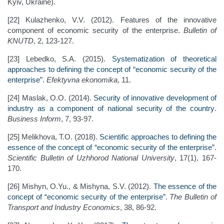
Kyiv, Ukraine).
[22] Kulazhenko, V.V. (2012). Features of the innovative
component of economic security of the enterprise.
Bulletin of
KNUTD
, 2, 123-127.
[23] Lebedko, S.A. (2015).
Systematization of theoretical
approaches to defining the concept of “economic security of the
enterprise”
.
Efektyvna ekonomika
, 11.
[24] Maslak, O.O. (2014).
Security of innovative development of
industry as a component of national security of the country
.
Business Inform
, 7, 93-97.
[25] Melikhova, T.O. (2018).
Scientific approaches to defining the
essence of the concept of “economic security of the enterprise”
.
Scientific Bulletin of Uzhhorod National University
, 17(1), 167-
170.
[26] Mishyn, O.Yu., & Mishyna, S.V. (2012).
The essence of the
concept of “economic security of the enterprise”
.
The Bulletin of
Transport and Industry Economics
, 38, 86-92.