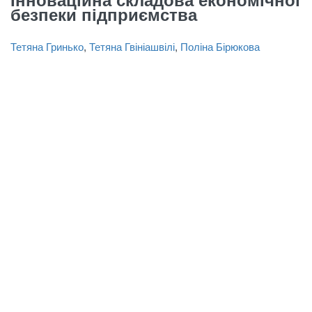
Інноваційна складова економічної
безпеки підприємства
Тетяна Гринько
,
Тетяна Гвініашвілі
,
Поліна Бірюкова