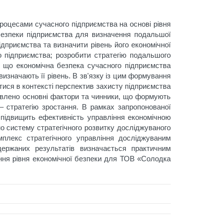
процесами сучасного підприємства на основі рівня
 безпеки підприємства для визначення подальшої
ідприємства та визначити рівень його економічної
 підприємства; розробити стратегію подальшого
, що економічна безпека сучасного підприємства
изначають її рівень. В зв'язку із цим формування
тися в контексті перспектив захисту підприємства
новлено основні фактори та чинники, що формують
 – стратегію зростання. В рамках запропонованої
а підвищить ефективність управління економічною
о систему стратегічного розвитку досліджуваного
мплекс стратегічного управління досліджуваним
держаних результатів визначається практичним
ння рівня економічної безпеки для ТОВ «Солодка