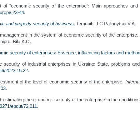
ept of "economic security of the enterprise": Main approaches and
europe.23-44
.
c and property security of business
. Ternopil: LLC Palianytsia V.A.
k management in the system of economic security of the enterprise.
nipro: Bila K.O.
mic security of enterprises: Essence, influencing factors and method
 security of industrial enterprises in Ukraine: State, problems an
66/2023.15.22
.
essment of the level of economic security of the enterprise.
Intern
.03
.
estimating the economic security of the enterprise in the conditions
33271/ebdut/72.211
.