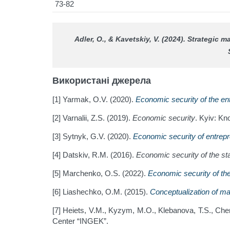
73-82
Adler, О., & Kavetskіy, V. (2024). Strategic
Використані джерела
[1] Yarmak, O.V. (2020).
Economic security of the en
[2] Varnalii, Z.S. (2019).
Economic security
. Kyiv: Kn
[3] Sytnyk, G.V. (2020).
Economic security of entrepr
[4] Datskiv, R.M. (2016).
Economic security of the sta
[5] Marchenko, O.S. (2022).
Economic security of the
[6] Liashechko, O.M. (2015).
Conceptualization of ma
[7] Heiets, V.M., Kyzym, M.O., Klebanova, T.S., Che
Center “INGEK”.