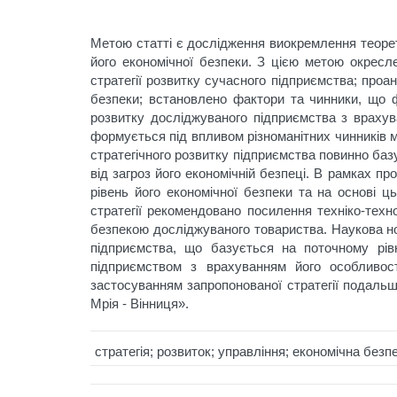
Метою статті є дослідження виокремлення теорети
його економічної безпеки. З цією метою окресл
стратегії розвитку сучасного підприємства; проа
безпеки; встановлено фактори та чинники, що 
розвитку досліджуваного підприємства з врахув
формується під впливом різноманітних чинників м
стратегічного розвитку підприємства повинно баз
від загроз його економічній безпеці. В рамках 
рівень його економічної безпеки та на основі ц
стратегії рекомендовано посилення техніко-техн
безпекою досліджуваного товариства. Наукова но
підприємства, що базується на поточному рівн
підприємством з врахуванням його особливост
застосуванням запропонованої стратегії подаль
Мрія - Вінниця».
стратегія; розвиток; управління; економічна безп