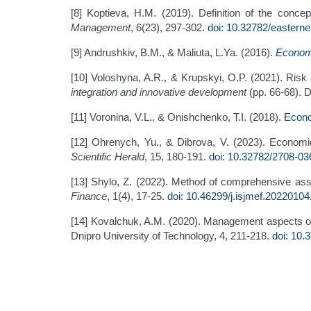
[8] Koptieva, H.M. (2019). Definition of the conc
Management
, 6(23), 297-302.
doi: 10.32782/eastern
[9] Andrushkiv, B.M., & Maliuta, L.Ya. (2016).
Economi
[10] Voloshyna, A.R., & Krupskyi, O.P. (2021). Ris
integration and innovative development
(pp. 66-68). D
[11] Voronina, V.L., & Onishchenko, T.I. (2018).
Econo
[12] Ohrenych, Yu., & Dibrova, V. (2023). Economic
Scientific Herald
, 15, 180-191.
doi: 10.32782/2708-03
[13] Shylo, Z. (2022). Method of comprehensive ass
Finance
, 1(4), 17-25.
doi: 10.46299/j.isjmef.20220104
[14] Kovalchuk, A.M. (2020). Management aspects of 
Dnipro University of Technology, 4, 211-218.
doi: 10.