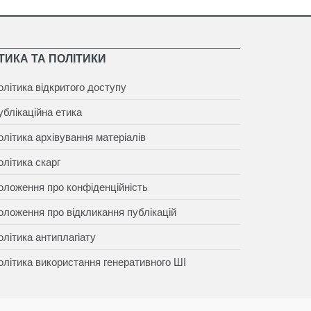
ТИКА ТА ПОЛІТИКИ
олітика відкритого доступу
ублікаційна етика
олітика архівування матеріалів
олітика скарг
оложення про конфіденційність
оложення про відкликання публікацій
олітика антиплагіату
олітика використання генеративного ШІ