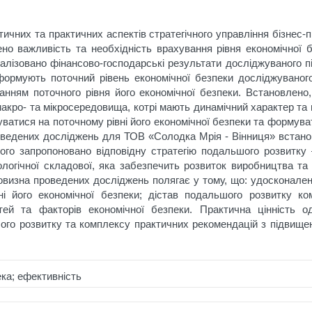
чних та практичних аспектів стратегічного управління бізнес-
ено важливість та необхідність врахування рівня економічної
налізовано фінансово-господарські результати досліджуваного п
формують поточний рівень економічної безпеки досліджуваного
анням поточного рівня його економічної безпеки. Встановлено
акро- та мікросередовища, котрі мають динамічний характер та в
уватися на поточному рівні його економічної безпеки та формува
проведених досліджень для ТОВ «Солодка Мрія - Вінниця» вста
ього запропоновано відповідну стратегію подальшого розвитку
ологічної складової, яка забезпечить розвиток виробництва т
визна проведених досліджень полягає у тому, що: удосконален
і його економічної безпеки; дістав подальшого розвитку ко
ей та факторів економічної безпеки. Практична цінність о
шого розвитку та комплексу практичних рекомендацій з підвище
ека; ефективність