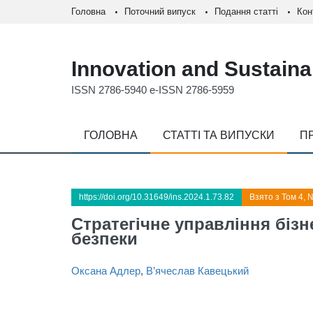
Головна
Поточний випуск
Подання статті
Кон
Innovation and Sustainab
ISSN 2786-5940 e-ISSN 2786-5959
ГОЛОВНА
СТАТТІ ТА ВИПУСКИ
П
https://doi.org/10.31649/ins.2024.1.73.82
Взято з Том 4, 
Стратегічне управління біз
безпеки
Оксана Адлер
,
В’ячеслав Кавецький