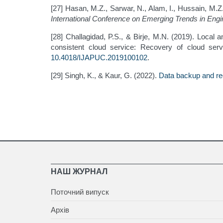
[27] Hasan, M.Z., Sarwar, N., Alam, I., Hussain, M
International Conference on Emerging Trends in Eng
[28] Challagidad, P.S., & Birje, M.N. (2019). Local
consistent cloud service: Recovery of cloud servi
10.4018/IJAPUC.2019100102
.
[29] Singh, K., & Kaur, G. (2022).
Data backup and r
НАШ ЖУРНАЛ
Поточний випуск
Архів