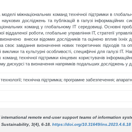
 моделі міжнаціональних команд технічної підтримки в глобальни
х наукових досліджень та публікацій в галузі інформаційних 
ціональних команд у глобальному ІТ середовищі. Основні проб
ної віддаленої роботи, глобальне управління ІТ, стратегії управ
ті визначено внески відомих дослідників та оцінено вплив їхніх
 за своє завдання визначення нових теоретичних підходів та 
і виклики та культурні особливості, специфічні для галузі ІТ. Н
х команд технічної підтримки кінцевих користувачів інформацій
ому дискурсі та визначення напрямків подальших досліджень у да
 технології; технічна підтримка; програмне забезпечення; апаратн
f international remote end-user support teams of information sys
Sustainability
, 3(4), 6-18.
https://doi.org/10.31649/ins.2023.4.6.18