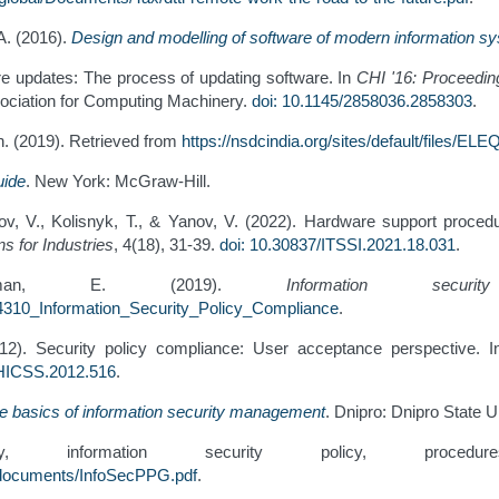
A. (2016).
Design and modelling of software of modern information s
ware updates: The process of updating software. In
CHI '16: Proceedin
ociation for Computing Machinery.
doi: 10.1145/2858036.2858303
.
n. (2019). Retrieved from
https://nsdcindia.org/sites/default/files
uide
. New York: McGraw-Hill.
ov, V., Kolisnyk, T., & Yanov, V. (2022). Hardware support procedur
ns for Industries
, 4(18), 31-39.
doi: 10.30837/ITSSI.2021.18.031
.
fman, E. (2019).
Information secur
44310_Information_Security_Policy_Compliance
.
012). Security policy compliance: User acceptance perspective. 
/HICSS.2012.516
.
e basics of information security management
. Dnipro: Dnipro State Un
cy, information security policy, procedure
/documents/InfoSecPPG.pdf
.