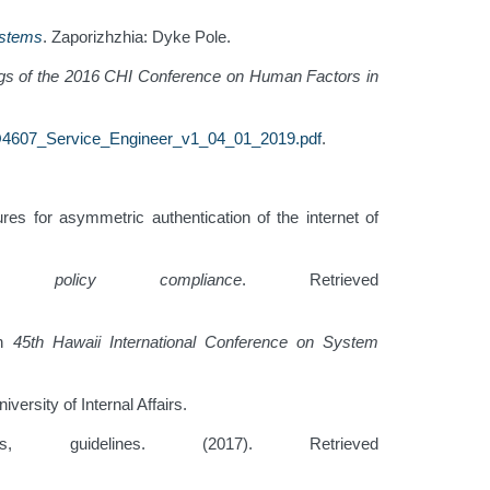
ystems
. Zaporizhzhia: Dyke Pole.
gs of the 2016 CHI Conference on Human Factors in
/ELEQ4607_Service_Engineer_v1_04_01_2019.pdf
.
es for asymmetric authentication of the internet of
ity policy compliance
. Retrieved
In
45th Hawaii International Conference on System
iversity of Internal Affairs.
s, guidelines. (2017). Retrieved