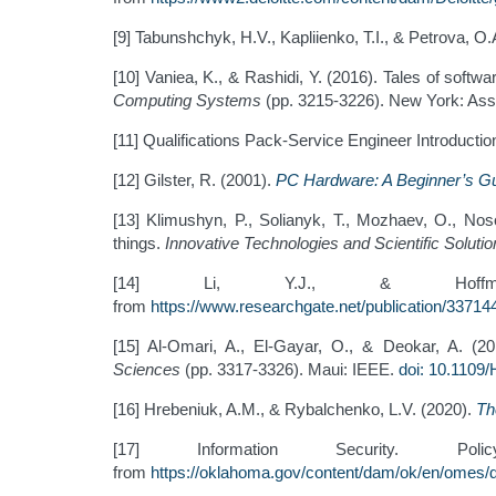
[9] Tabunshchyk, H.V., Kapliienko, T.I., & Petrova, O.
[10] Vanіea, K., & Rashidi, Y. (2016). Tales of soft
Computing Systems
(pp. 3215-3226). New York: Ass
[11] Qualifications Pack-Service Engineer Introductio
[12] Gilster, R. (2001).
PC Hardware: A Beginner’s G
[13] Klimushyn, P., Solianyk, T., Mozhaev, O., Nos
things.
Innovative Technologies and Scientific Solutio
[14] Li, Y.J., & Hof
from
https://www.researchgate.net/publication/3371
[15] Al-Omari, A., El-Gayar, O., & Deokar, A. (2
Sciences
(pp. 3317-3326). Maui: IEEE.
doi: 10.1109
[16] Hrebeniuk, A.M., & Rybalchenko, L.V. (2020).
Th
[17] Information Security. Poli
from
https://oklahoma.gov/content/dam/ok/en/omes