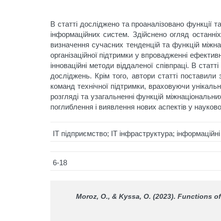
В статті досліджено та проаналізовано функції та
інформаційних систем. Здійснено огляд останні
визначення сучасних тенденцій та функцій міжна
організаційної підтримки у впровадженні ефектив
інноваційні методи віддаленої співпраці. В стат
досліджень. Крім того, автори статті поставили
команд технічної підтримки, враховуючи унікальн
розгляді та узагальненні функцій міжнаціональни
поглиблення і виявлення нових аспектів у науков
ІТ підприємство; ІТ інфраструктура; інформаційні
6-18
Moroz, O., & Kyssa, O. (2023). Functions o