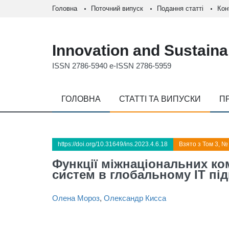
Головна
Поточний випуск
Подання статті
Кон
Innovation and Sustainab
ISSN 2786-5940 e-ISSN 2786-5959
ГОЛОВНА
СТАТТІ ТА ВИПУСКИ
П
https://doi.org/10.31649/ins.2023.4.6.18
Взято з Том 3, №
Функції міжнаціональних ко
систем в глобальному ІТ пі
Олена Мороз
,
Олександр Кисса