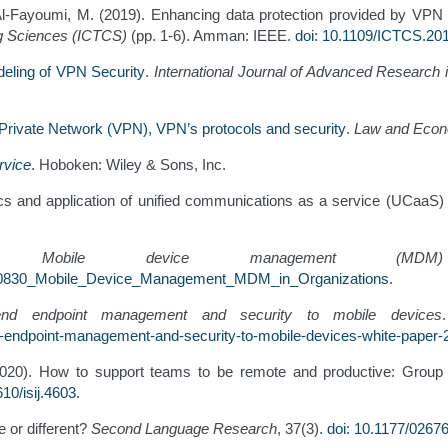
l-Fayoumi, M. (2019). Enhancing data protection provided by VPN
ng Sciences (ICTCS)
(pp. 1-6). Amman: IEEE.
doi: 10.1109/ICTCS.20
deling of VPN Security
.
International Journal of Advanced Research
 Private Network (VPN), VPN’s protocols and security
.
Law and Econ
rvice
. Hoboken: Wiley & Sons, Inc.
ics and application of unified communications as a service (UCaaS)
6).
Mobile device management (MDM)
05380830_Mobile_Device_Management_MDM_in_Organizations
.
nd endpoint management and security to mobile devices
-endpoint-management-and-security-to-mobile-devices-white-paper-
(2020). How to support teams to be remote and productive: Group 
610/isij.4603
.
e or different?
Second Language Research
, 37(3).
doi: 10.1177/026