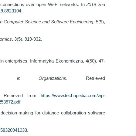
 connections over open Wi-Fi networks. In
2019 2nd
19.8923104
.
 in Computer Science and Software Engineering
, 5(9),
omics
,
3(5), 919-932.
 in enterprises. Informatyka Ekonomiczna, 4(50), 47-
 in Organizations
. Retrieved
. Retrieved from
https://www.techopedia.com/wp-
253972.pdf
.
decision-making for distance collaboration software
7658320941033
.