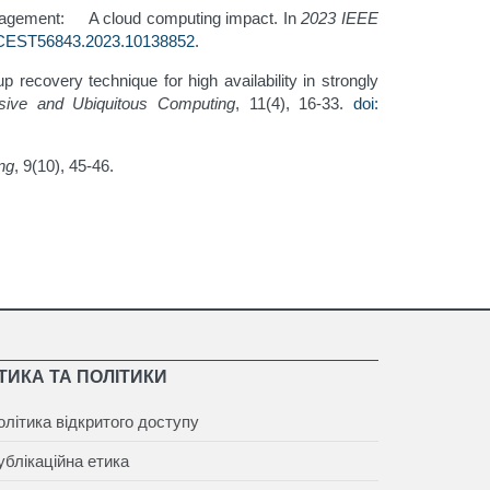
 management: A cloud computing impact. In
2023 IEEE
/ICEST56843.2023.10138852
.
recovery technique for high availability in strongly
asive and Ubiquitous Computing
, 11(4), 16-33.
doi:
ing
, 9(10), 45-46.
ТИКА ТА ПОЛІТИКИ
олітика відкритого доступу
ублікаційна етика