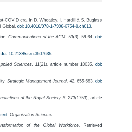
post-COVID era. In D. Wheatley, I. Hardill & S. Buglass
I Global.
doi: 10.4018/978-1-7998-6754-8.ch013
.
tion.
Communications of the ACM
, 53(3), 59-64.
doi:
.
doi: 10.2139/ssrn.3507635
.
pplied Sciences
, 11(21), article number 10035.
doi:
ity.
Strategic Management Journal
, 42, 655-683.
doi:
ansactions of the Royal Society B
, 373(1753), article
ment
.
Organization Science
.
nsformation of the Global Workforce
. Retrieved