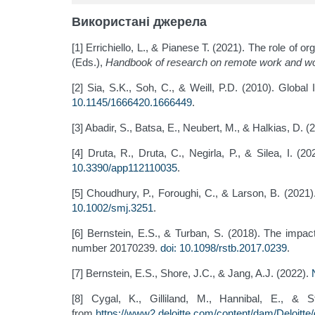
Використані джерела
[1] Errichiello, L., & Pianese T. (2021). The role of 
(Eds.),
Handbook of research on remote work and wor
[2] Sia, S.K., Soh, C., & Weill, P.D. (2010). Globa
10.1145/1666420.1666449
.
[3] Abadir, S., Batsa, E., Neubert, M., & Halkias, D. (
[4] Druta, R., Druta, C., Negirla, P., & Silea, I. 
10.3390/app112110035
.
[5] Choudhury, P., Foroughi, C., & Larson, B. (2021)
10.1002/smj.3251
.
[6] Bernstein, E.S., & Turban, S. (2018). The impa
number 20170239.
doi: 10.1098/rstb.2017.0239
.
[7] Bernstein, E.S., Shore, J.C., & Jang, A.J. (2022).
[8] Cygal, K., Gilliland, M., Hannibal, E., & S
from
https://www2.deloitte.com/content/dam/Deloitte/