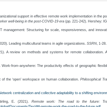
organizational support in effective remote work implementation in the 
ker well-being in the post-COVID-19 era
(pp. 221-242). Hershey: IG
l IT management: Structuring for scale, responsiveness, and innova
2020). Leading multicultural teams in agile organizations.
SSRN
, 1-28
(2021). A review on methods and systems for remote collaboration.
A
. Work-from-anywhere: The productivity effects of geographic flexibil
ct of the ‘open’ workspace on human collaboration.
Philosophical Tr
Network centralization and collective adaptability to a shifting environ
tirling, E. (2021).
Remote work: The road to the future: Tra
global/Documents/Tax/dttl-remote-work-the-road-to-the-future.pdf
.