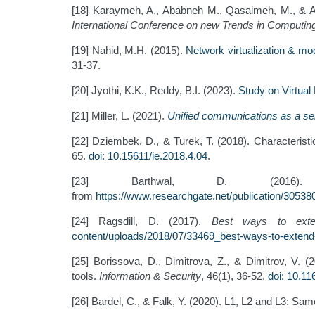
[18] Karaymeh, A., Ababneh M., Qasaimeh, M., & A
International Conference on new Trends in Computi
[19] Nahid, M.H. (2015).
Network virtualization & mo
31-37.
[20] Jyothi, K.K., Reddy, B.I. (2023).
Study on Virtual
[21] Miller, L. (2021).
Unified communications as a se
[22] Dziembek, D., & Turek, T. (2018). Characterist
65.
doi: 10.15611/ie.2018.4.04
.
[23] Barthwal, D. (201
from
https://www.researchgate.net/publication/3
[24] Ragsdill, D. (2017).
Best ways to exte
content/uploads/2018/07/33469_best-ways-to-extend
[25] Borissova, D., Dimitrova, Z., & Dimitrov, V. 
tools.
Information & Security
, 46(1), 36-52.
doi: 10.11
[26] Bardel, C., & Falk, Y. (2020). L1, L2 and L3: Sam