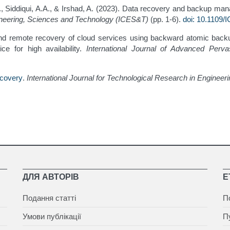
.Z., Siddiqui, A.A., & Irshad, A. (2023). Data recovery and backup
ineering, Sciences and Technology (ICES&T)
(pp. 1-6).
doi: 10.1109
 and remote recovery of cloud services using backward atomic backup 
ce for high availability.
International Journal of Advanced Perv
ecovery
.
International Journal for Technological Research in Engineer
ДЛЯ АВТОРІВ
Е
Подання статті
П
Умови публікації
П