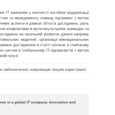
х ІТ компаніях у контексті постійної модернізації
систем та менеджменту команд підтримки з метою
лемні аспекти в рамках об'єкта досліджень: роль
ління конфліктами в мультикультурних командах та
 досліджень на загальний розвиток даного напряму
оптимальних моделей організації міжнаціональних
апрямок дослідження в статті полягає в глибокому
них систем в глобальному ІТ підприємстві з метою
ній галузі
е забезпечення; комунікація; кінцеві користувачі
tems in a global IT company.
Innovation and