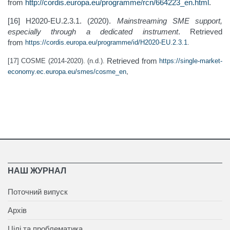
from
http://cordis.europa.eu/programme/rcn/664223_en.html
.
[16] H2020-EU.2.3.1. (2020).
Mainstreaming SME support,
especially through a dedicated instrument
. Retrieved
from
https://cordis.europa.eu/programme/id/H2020-EU.2.3.1
.
Retrieved from
[17] COSME (2014-2020). (n.d.).
https://single-market-
.
economy.ec.europa.eu/smes/cosme_en
НАШ ЖУРНАЛ
Поточний випуск
Архів
Цілі та проблематика