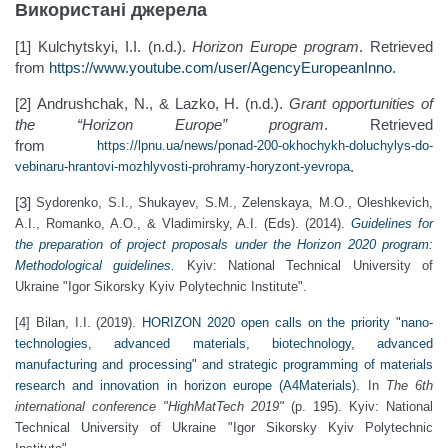
Використані джерела
[1] Kulchytskyi, I.I. (n.d.).
Horizon Europe program
. Retrieved
from
https://www.youtube.com/user/AgencyEuropeanInno
.
[2] Andrushchak, N., & Lazko, H. (n.d.).
Grant opportunities of
the “Horizon Europe” program
. Retrieved
from
https://lpnu.ua/news/ponad-200-okhochykh-doluchylys-do-
.
vebinaru-hrantovi-mozhlyvosti-prohramy-horyzont-yevropa
[3]
Sydorenko, S.I., Shukayev, S.M., Zelenskaya, M.O., Oleshkevich,
A.I., Romanko, A.O., & Vladimirsky, A.I. (Eds). (2014).
Guidelines for
the preparation of project proposals under the Horizon 2020 program:
Methodological guidelines
.
Kyiv: National Technical University of
Ukraine "Igor Sikorsky Kyiv Polytechnic Institute".
[4] Bilan, I.I. (2019).
HORIZON 2020 open calls on the priority "nano-
technologies, advanced materials, biotechnology, advanced
manufacturing and processing" and strategic programming of materials
research and innovation in horizon europe (A4Materials)
. In
The 6th
international conference "HighMatTech 2019"
(p. 195). Kyiv: National
Technical University of Ukraine "Igor Sikorsky Kyiv Polytechnic