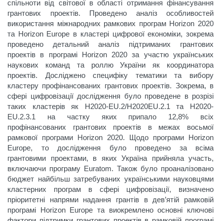
спільноти від світової в області отримання фінансування
грантових проектів. Проведено аналіз особливостей
використання міжнародних рамкових програм Horizon 2020
та Horizon Europe в кластері цифрової економіки, зокрема
проведено детальний аналіз підтриманих грантових
проектів в програмі Horizon 2020 за участю українських
наукових команд та роллю України як координатора
проектів. Досліджено специфіку тематики та вибору
кластеру профінансованих грантових проектів. Зокрема, в
сфері цифровізації дослідження було проведене в розрізі
таких кластерів як H2020-EU.2/H2020EU.2.1 та H2020-
EU.2.3.1 на частку яких припало 12,8% всіх
профінансованих грантових проектів в межах восьмої
рамкової програми Horizon 2020. Щодо програми Horizon
Europe, то дослідження було проведено за всіма
грантовими проектами, в яких Україна прийняла участь,
включаючи програму Euratom. Також було проаналізовано
бюджет найбільш затребуваних українськими науковцями
кластерних програм в сфері цифровізації, визначено
пріоритетні напрями надання грантів в дев’ятій рамковій
програмі Horizon Europe та виокремлено основні ключові
фактори підтримки грантових проектів в рамковій програмі