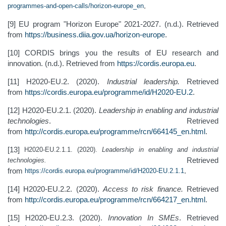
.
programmes-and-open-calls/horizon-europe_en
[9] EU program "Horizon Europe" 2021-2027. (n.d.). Retrieved
from
https://business.diia.gov.ua/horizon-europe
.
[10] CORDIS brings you the results of EU research and
innovation. (n.d.). Retrieved from
h
ttps://cordis.europa.eu
.
[11] H2020-EU.2. (2020).
Industrial leadership.
Retrieved
from
https://cordis.europa.eu/programme/id/H2020-EU.2
.
[12] H2020-EU.2.1. (2020).
Leadership in enabling and industrial
technologies
. Retrieved
from
http://cordis.europa.eu/programme/rcn/664145_en.html
.
[13]
H2020-EU.2.1.1. (2020).
Leadership in enabling and industrial
Retrieved
technologies.
from
.
https://cordis.europa.eu/programme/id/H2020-EU.2.1.1
[14] H2020-EU.2.2. (2020).
Access to risk finance.
Retrieved
from
http://cordis.europa.eu/programme/rcn/664217_en.html
.
[15] H2020-EU.2.3. (2020).
Innovation In SMEs
. Retrieved