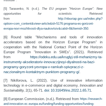
Institute".
[5] Tarasenko, N. (n.d.).
The EU program "Horizon Europe": New
opportunities for scientists.
Retrieved
from
http://nbuviap.gov.ua/index.php?
option=com_content&view=article&id=5176:programa-es-gorizont-
evropa-novi-mozhlivosti-dlya-naukovtsiv&catid=8&Itemid=350
.
[6] Round table "Mechanisms and tools of innovation
accelerators based on the Horizon Europe Program" in
cooperation with the National Contact Point of the Horizon
Europe Program "Innovation in SMEs". (2021). Retrieved
from
https://odeku.edu.ua/kruglyj-stil-mehanizmy-ta-
instrumenty-akseleratoriv-innovaczijnoyi-diyalnosti-na-bazi-
programy-goryzont-yevropa-v-ramkah-spivpraczi-z-
naczionalnym-kontaktnym-punktom-programy-g/
.
[7] Nikiforova, L. (2022). Use of innovative information
technology in e-commerce and digital economy.
Innovation and
Sustainability,
2(1), 65-71.
doi: 10.31649/ins.2022.1.65.71
.
[8] European Commission. (n.d.). Retrieved from
https://research-
and-innovation.ec.europa.eu/funding/funding-opportunities/funding-