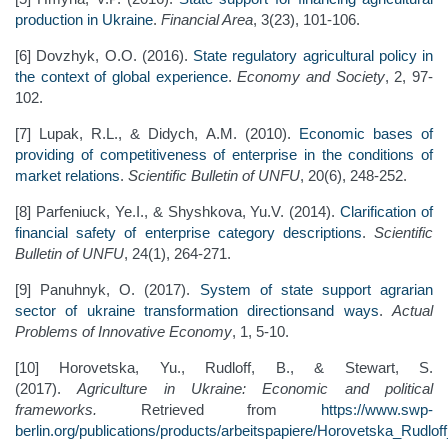
production in Ukraine
.
Financial Area
, 3(23), 101-106.
[6] Dovzhyk, О.О. (2016).
State regulatory agricultural policy in
the context of global experience
.
Economy and Society
, 2, 97-
102.
[7] Lupak, R.L., & Didych, A.M. (2010).
Economic bases of
providing of competitiveness of enterprise in the conditions of
market relations
.
Scientific Bulletin of UNFU
, 20(6), 248-252.
[8] Parfeniuck, Ye.І., & Shyshkova, Yu.V. (2014).
Clarification of
financial safety of enterprise category descriptions
.
Scientific
Bulletin of UNFU
, 24(1), 264-271.
[9] Panuhnyk, O. (2017).
System of state support agrarian
sector of ukraine transformation directionsand ways
.
Actual
Problems of Innovative Economy
, 1, 5-10.
[10] Horovetska, Yu., Rudloff, B., & Stewart, S.
(2017).
Agriculture in Ukraine: Economic and political
frameworks.
Retrieved from
https://www.swp-
berlin.org/publications/products/arbeitspapiere/Horovetska_Rudlof