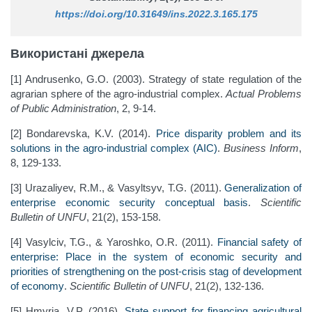
https://doi.org/10.31649/ins.2022.3.165.175
Використані джерела
[1] Andrusenko, G.O. (2003). Strategy of state regulation of the
agrarian sphere of the agro-industrial complex.
Actual Problems
of Public Administration
, 2, 9-14.
[2] Bondarevska, K.V. (2014).
Price disparity problem and its
solutions in the agro-industrial complex (AIC)
.
Business Inform
,
8, 129-133.
[3] Urazaliyev, R.M., & Vasyltsyv, T.G. (2011).
Generalization of
enterprise economic security conceptual basis
.
Scientific
Bulletin of UNFU
, 21(2), 153-158.
[4] Vasylciv, T.G., & Yaroshko, O.R. (2011).
Financial safety of
enterprise: Place in the system of economic security and
priorities of strengthening on the post-crisis stag of development
of economy
.
Scientific Bulletin of UNFU
, 21(2), 132-136.
[5] Hmyria, V.P. (2016).
State support for financing agricultural