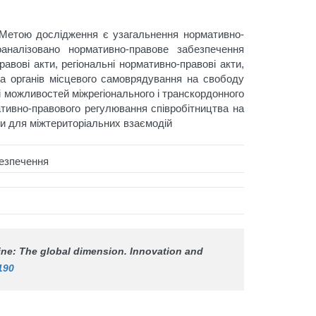
 Метою дослідження є узагальнення нормативно-
аналізовано нормативно-правове забезпечення
вові акти, регіональні нормативно-правові акти,
ва органів місцевого самоврядування на свободу
ні можливостей міжрегіонального і транскордонного
ативно-правового регулювання співробітництва на
и для міжтериторіальних взаємодій
безпечення
aine: The global dimension.
Innovation and
190