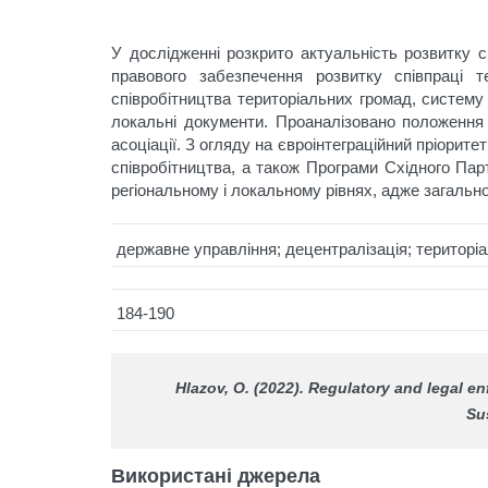
У дослідженні розкрито актуальність розвитку
правового забезпечення розвитку співпраці 
співробітництва територіальних громад, систему
локальні документи. Проаналізовано положення 
асоціації. З огляду на євроінтеграційний пріорит
співробітництва, а також Програми Східного Пар
регіональному і локальному рівнях, адже загаль
державне управління; децентралізація; територі
184-190
Hlazov, O. (2022). Regulatory and legal e
Su
Використані джерела