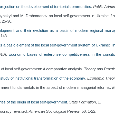
rojection on the development of territorial communities
.
Public Admin
 Lypynskyi and M. Drahomanov on local self-government in Ukraine.
Lo
6, 25-30.
velopment and their evolution as a basis of modern regional man
-148.
as a basic element of the local self-government system of Ukraine: The
010).
Economic bases of enterprise competitiveness in the conditio
 of local self-government: A comparative analysis.
Theory and Practic
 study of institutional transformation of the economy
.
Economic Theo
vernment fundamentals in the aspect of modern managerial reforms.
E
es of the origin of local self-government
.
State Formation
, 1.
mocracy revisited.
American Sociological Review
, 59, 1-22.