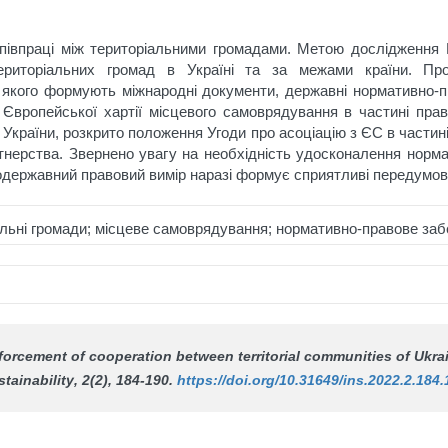
 співпраці між територіальними громадами. Метою дослідження
територіальних громад в Україні та за межами країни. Про
 якого формують міжнародні документи, державні нормативно-пра
Європейської хартії місцевого самоврядування в частині пра
ет України, розкрито положення Угоди про асоціацію з ЄС в части
тнерства. Звернено увагу на необхідність удосконалення норм
нодержавний правовий вимір наразі формує сприятливі передумов
альні громади; місцеве самоврядування; нормативно-правове за
nforcement of cooperation between territorial communities of Ukr
stainability
, 2(2), 184-190.
https://doi.org/10.31649/ins.2022.2.184.