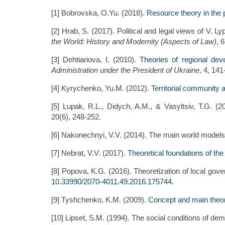
[1] Bobrovska, O.Yu. (2018).
Resource theory in the p
[2] Hrab, S. (2017). Political and legal views of V.
the World: History and Modernity (Aspects of Law)
, 
[3] Dehtiariova, I. (2010).
Theories of regional de
Administration under the President of Ukraine
, 4, 141
[4] Kyrychenko, Yu.M. (2012).
Territorial community 
[5] Lupak, R.L., Didych, A.M., & Vasyltsiv, T.G. (2
20(6), 248-252.
[6] Nakonechnyi, V.V. (2014). The main world models
[7] Nebrat, V.V. (2017).
Theoretical foundations of the
[8] Popova, K.G. (2016). Theoretization of local go
10.33990/2070-4011.49.2016.175744
.
[9] Tyshchenko, K.M. (2009).
Concept and main theori
[10] Lipset, S.M. (1994). The social conditions of de