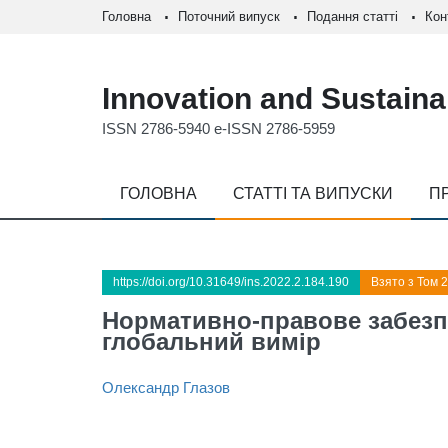
Головна
Поточний випуск
Подання статті
Кон
Innovation and Sustainab
ISSN 2786-5940 e-ISSN 2786-5959
ГОЛОВНА
СТАТТІ ТА ВИПУСКИ
П
https://doi.org/10.31649/ins.2022.2.184.190
Взято з Том 2
Нормативно-правове забезпе
глобальний вимір
Олександр Глазов