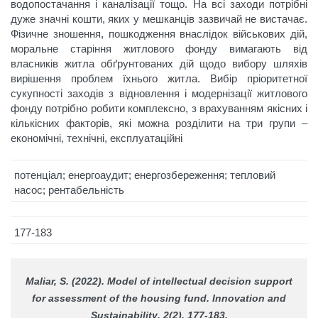
водопостачання і каналізації тощо. На всі заходи потрібні
дуже значні кошти, яких у мешканців зазвичай не вистачає.
Фізичне зношення, пошкодження внаслідок військових дій,
моральне старіння житлового фонду вимагають від
власників житла обґрунтованих дій щодо вибору шляхів
вирішення проблем їхнього житла. Вибір пріоритетної
сукупності заходів з відновлення і модернізації житлового
фонду потрібно робити комплексно, з врахуванням якісних і
кількісних факторів, які можна розділити на три групи –
економічні, технічні, експлуатаційні
потенціал; енергоаудит; енергозбереження; тепловий
насос; рентабельність
177-183
Malіar, S. (2022). Model of intellectual decision support
for assessment of the housing fund.
Innovation and
Sustainability
, 2(2), 177-183.