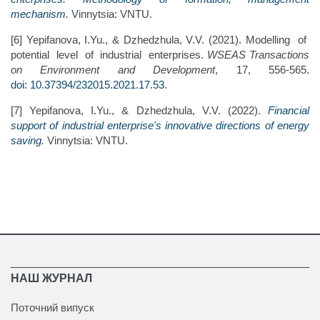
mechanism
.
Vinnytsia: VNTU.
[6] Yepifanova, I.Yu., & Dzhedzhula, V.V. (2021). Modelling of
potential level of industrial enterprises.
WSEAS Transactions
on Environment and Development
, 17, 556-565.
doi: 10.37394/232015.2021.17.53
.
[7] Yepifanova, I.Yu., & Dzhedzhula, V.V. (2022).
Financial
support of industrial enterprise's innovative directions of energy
saving
.
Vinnytsia: VNTU.
НАШ ЖУРНАЛ
Поточний випуск