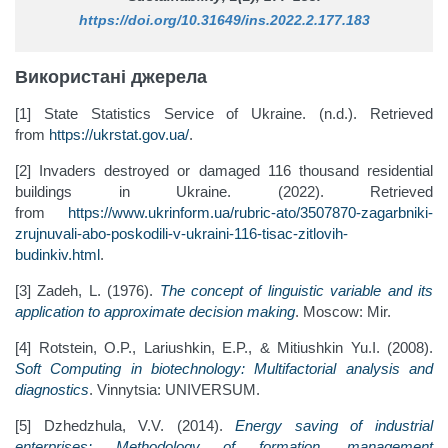
https://doi.org/10.31649/ins.2022.2.177.183
Використані джерела
[1] State Statistics Service of Ukraine. (n.d.). Retrieved
from
https://ukrstat.gov.ua/
.
[2] Invaders destroyed or damaged 116 thousand residential
buildings in Ukraine. (2022). Retrieved
from
https://www.ukrinform.ua/rubric-ato/3507870-zagarbniki-
zrujnuvali-abo-poskodili-v-ukraini-116-tisac-zitlovih-
budinkiv.html
.
[3] Zadeh, L. (1976).
The concept of linguistic variable and its
application to approximate decision making
. Moscow: Mir.
[4] Rotstein, O.P., Lariushkin, E.P., & Mitiushkin Yu.I. (2008).
Soft Computing in biotechnology: Multifactorial analysis and
diagnostics
. Vinnytsia: UNIVERSUM.
[5] Dzhedzhula, V.V. (2014).
Energy saving of industrial
enterprises: Methodology of formation, management