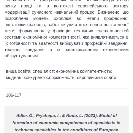
ринку праці та в контексті європейського вектору
модернізації сучасного навчальний процес. Визначено, що
розроблена модель охоплює всі етапи професійної
підготовки фахівців, забезпечуючи досягнення поставленої
мети: формування у фахівців технічних спеціальностей
системи економічної компетентності, яка виявлятиметься в
їх готовності та здатності вирішувати професійні завдання.
технічні завдання з їх кваліфікованим економічним
обґрунтуванням
вища освіта; спеціаліст; економічна компетентність;
модель; конкурентоспроможність; європейська освіта
106-117
Adler, О., Prychepa, I., & Ruda, L. (2023). Model of
formation of economic competences of specialists in
technical specialties in the conditions of European