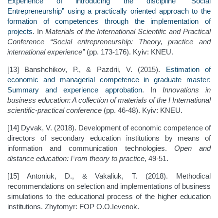
Experience of introducing the discipline “Social
Entrepreneurship” using a practically oriented approach to the
formation of competences through the implementation of
projects
. In
Materials of the International Scientific and Practical
Conference “Social entrepreneurship: Theory, practice and
international experience”
(pp. 173-176). Kyiv: KNEU.
[13] Banshchikov, P., & Pazdrii, V. (2015).
Estimation of
economic and managerial competence in graduate master:
Summary and experience approbation
. In
Innovations in
business education: A collection of materials of the I International
scientific-practical conference
(pp. 46-48). Kyiv: KNEU.
[14] Dyvak, V. (2018). Development of economic competence of
directors of secondary education institutions by means of
information and communication technologies.
Open and
distance education:
F
rom theory to practice
, 49-51.
[15] Antoniuk, D., & Vakaliuk, T. (2018). Methodical
recommendations on selection and implementations of business
simulations to the educational process of the higher education
institutions. Zhytomyr: FOP O.O.Ievenok.