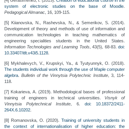
[4] Gerasimenko, I. (2019).
Creation of educational course in the
system of electronic studies on the base of Moodle
.
Pedagogical Almanac
, 16, 109-115.
[5] Kiianovska, N., Rashevska, N., & Semerikov, S. (2014).
Development of theory and methods of use of information and
communication technologies in teaching mathematics of
engineering specialities students in the United States.
Information Technologies and Learning Tools
, 43(5), 68-83.
doi:
10.33407/itlt.v43i5.1128
.
[6] Mykhalevych, V., Krupskyi, Ya., & Tyutyunnyk, O. (2018).
The students individual work through the use of Maple computer
algebra
.
Bulletin of the Vinnytsia Polytechnic Institute
, 3, 114-
118.
[7] Kokarieva, A. (2019). Methodological bases of professional
training of engineers in technical universities.
Visnyk of
Vinnytsia Polytechnical Institute
, 6.
doi: 10.18372/2411-
264X.6.10202
.
[8] Romanovska, O. (2020).
Training of university students in
the context of internationalisation of higher education: the