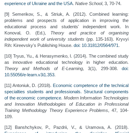
experience of Ukraine and the USA
.
Native School
, 3, 70-74.
[9] Semerikov, S., & Striuk, A. (2012). Combined learning:
problems and prospects of application in improving the
educational process and students' independent work. In
Konoval, O. (Ed.),
Theory and practice of organising
independent work of university students
(pp. 135-163). Kryvyi
Rih: Kireevsky's Publishing House.
doi: 10.31812/0564/971
.
[10] Tryus, Yu., & Herasymenko, I. (2014). The combined study
as innovative educational technology in higher education.
Theory and Methods of E
-
Learning
, 3(1), 299-308.
doi:
10.55056/e-learn.v3i1.353
.
[11] Antoniuk, D. (2018).
Economic competence of the technical
specialties students and professionals. Structural components
of the economic competence
.
Modern Information Technologies
and Innovation Methodologies of Education in Professional
Training Methodology Theory Experience Problems
, 47, 104-
109.
[12] Banshchykov, P., Pazdrii, V., & Uramova, A. (2018).