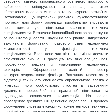
створення єдиного європейського освітнього простору є
забезпечення співдружності та співпраці, а також
збереження власного етнічного та культурного розмаїття.
Встановлено, що бурхливий розвиток науково-технічного
прогресу, нові форми організації виробництва висувають
нові вимоги до підготовки фахівців технічних
спеціальностей. Визначено інноваційний вектор розвитку на
основі інтеграції освіти і науки на всіх рівнях. Підкреслено
важливість формування базового рівня економічної
компетентності у фахівців технічних
спеціальностей. Висвітлено здатність та вміння досягати
ефективного вирішення фахівцем технічної спеціальності
професійних завдань з урахуванням економічних
факторів. Сформовано освітній простір
конкурентоспроможного фахівця. Важливим моментом у
підготовці технічного спеціаліста європейського зразка є
інтеграція його особистісних якостей із засвоєнням
дисциплін професійної та практичної підготовки та
відповідних економічних компетенцій. На основі
проведеного дослідження здійснено моделювання процесу
формування системи економічної компетентності технічних
спеціалістів з урахуванням вимог висококонкурентного