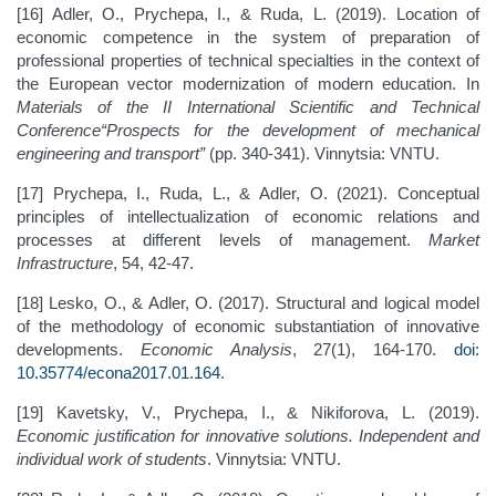
[16] Adler, O., Prychepa, I., & Ruda, L. (2019). Location of
economic competence in the system of preparation of
professional properties of technical specialties in the context of
the European vector modernization of modern education. In
Materials of the II International Scientific and Technical
Conference“Prospects for the development of mechanical
engineering and transport”
(pp. 340-341). Vinnytsia: VNTU.
[17] Prychepa, I., Ruda, L., & Adler, O. (2021). Conceptual
principles of intellectualization of economic relations and
processes at different levels of management.
Market
Infrastructure
, 54, 42-47.
[18] Lesko, O., & Adler, O. (2017). Structural and logical model
of the methodology of economic substantiation of innovative
developments.
Economic Analysis
, 27(1), 164-170.
doi:
10.35774/econa2017.01.164
.
[19] Kavetsky, V., Prychepa, I., & Nikiforova, L. (2019).
Economic justification for innovative solutions. Independent and
individual work of students
. Vinnytsia: VNTU.