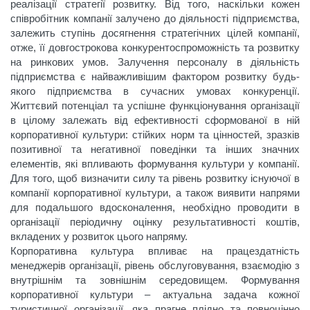
реалізації стратегії розвитку. Від того, наскільки кожен
співробітник компанії залучено до діяльності підприємства,
залежить ступінь досягнення стратегічних цілей компанії,
отже, її довгострокова конкурентоспроможність та розвитку
на ринкових умов. Залучення персоналу в діяльність
підприємства є найважливішим фактором розвитку будь-
якого підприємства в сучасних умовах конкуренції.
Життєвий потенціал та успішне функціонування організації
в цілому залежать від ефективності сформованої в ній
корпоративної культури: стійких норм та цінностей, зразків
позитивної та негативної поведінки та інших значних
елементів, які впливають формування культури у компанії.
Для того, щоб визначити силу та рівень розвитку існуючої в
компанії корпоративної культури, а також виявити напрями
для подальшого вдосконалення, необхідно проводити в
організації періодичну оцінку результативності коштів,
вкладених у розвиток цього напряму.
Корпоративна культура впливає на працездатність
менеджерів організації, рівень обслуговування, взаємодію з
внутрішнім та зовнішнім середовищем. Формування
корпоративної культури – актуальна задача кожної
туристичної організації, яка прагне плідно та повноцінно