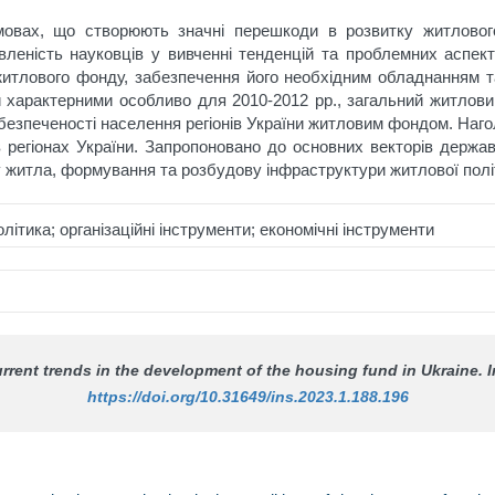
овах, що створюють значні перешкоди в розвитку житлового
авленість науковців у вивченні тенденцій та проблемних аспек
 житлового фонду, забезпечення його необхідним обладнанням т
и характерними особливо для 2010-2012 рр., загальний житловий
абезпеченості населення регіонів України житловим фондом. Наг
регіонах України. Запропоновано до основних векторів державн
у житла, формування та розбудову інфраструктури житлової полі
ітика; організаційні інструменти; економічні інструменти
rrent trends in the development of the housing fund in Ukraine.
I
https://doi.org/10.31649/ins.2023.1.188.196