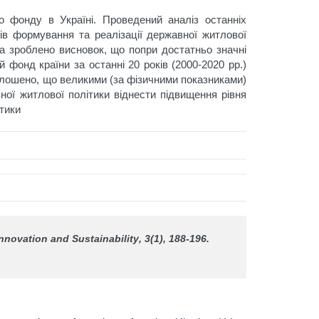
 фонду в Україні. Проведений аналіз останніх
тів формування та реалізації державної житлової
а зроблено висновок, що попри достатньо значні
 фонд країни за останні 20 років (2000-2020 рр.)
олошено, що великими (за фізичними показниками)
ої житлової політики віднести підвищення рівня
тики
nnovation and Sustainability
, 3(1), 188-196.