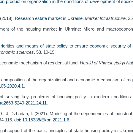
ion production organization in the conditions of development of soc
 (2018).
Research estate market in Ukraine
.
Market Infrastructure
, 2
elopment of the housing market in Ukraine: Micro and macroecon
riorities and means of state policy to ensure economic security o
Economic sciences
, 53, 10-19.
nd economic mechanism of residential fund.
Herald of Khmelnytskyi Nat
 composition of the organizational and economic mechanism of regi
105-2020.4.1
.
s of solving key problems of housing policy in modern conditions 
ma2663-5240-2021.24.11
.
, O., & Dzhadan, I. (2021). Modeling of the dependencies of industria
 94-116.
doi: 10.15388/Ekon.2021.1.6
.
gal support of the basic principles of state housing policy in Ukrai