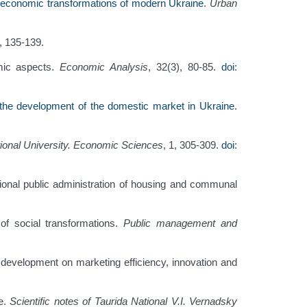
io-economic transformations of modern Ukraine
.
Urban
5, 135-139.
omic aspects.
Economic Analysis
, 32(3), 80-85.
doi:
f the development of the domestic market in Ukraine
.
ional University. Economic Sciences
, 1, 305-309.
doi:
onal public administration of housing and communal
of social transformations.
Public management and
l development on marketing efficiency, innovation and
ne.
Scientific notes of Taurida National V.I. Vernadsky