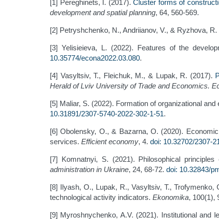
[1] Pereghinets, I. (2017).
Cluster forms of construct
development and spatial planning
, 64, 560-569.
[2] Petryshchenko, N., Andriianov, V., & Ryzhova, R.
[3] Yelisieieva, L. (2022). Features of the dev
10.35774/econa2022.03.080
.
[4] Vasyltsiv, T., Fleichuk, M., & Lupak, R. (2017).
P
Herald of Lviv University of Trade and Economics. 
[5] Maliar, S. (2022). Formation of organizational a
10.31891/2307-5740-2022-302-1-51
.
[6] Obolensky, O., & Bazarna, O. (2020). Economic
services.
Efficient economy
, 4.
doi: 10.32702/2307-2
[7] Komnatnyi, S. (2021). Philosophical principle
administration in Ukraine
, 24, 68-72.
doi: 10.32843/p
[8] Ilyash, O., Lupak, R., Vasyltsiv, T., Trofymenko
technological activity indicators.
Ekonomika
, 100(1),
[9] Myroshnychenko, A.V. (2021). Institutional and le