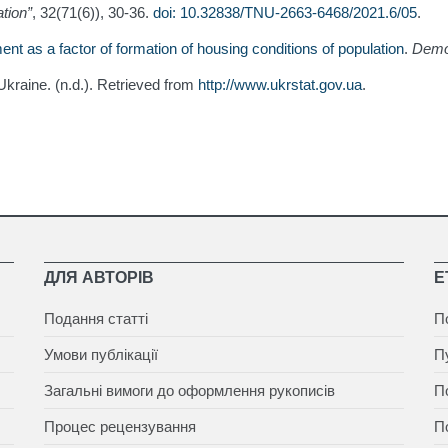
tion”
, 32(71(6)), 30-36.
doi: 10.32838/TNU-2663-6468/2021.6/05
.
t as a factor of formation of housing conditions of population
.
Demo
f Ukraine. (n.d.). Retrieved from
http://www.ukrstat.gov.ua
.
ДЛЯ АВТОРІВ
Е
Подання статті
П
Умови публікації
П
Загальні вимоги до оформлення рукописів
П
Процес рецензування
П