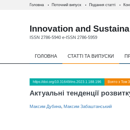
Головна
Поточний випуск
Подання статті
Кон
Innovation and Sustainab
ISSN 2786-5940 e-ISSN 2786-5959
ГОЛОВНА
СТАТТІ ТА ВИПУСКИ
П
https://doi.org/10.31649/ins.2023.1.188.196
Взято з Том 3
Актуальні тенденції розвитк
Максим Дубина
,
Максим Забаштанський