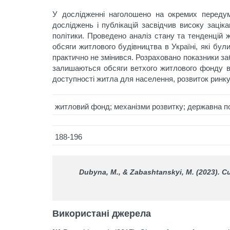
У дослідженні наголошено на окремих передум
досліджень і публікацій засвідчив високу зацік
політики. Проведено аналіз стану та тенденцій
обсяги житлового будівництва в Україні, які бул
практично не змінився. Розраховано показники з
залишаються обсяги ветхого житлового фонду в 
доступності житла для населення, розвиток ринк
житловий фонд; механізми розвитку; державна пол
188-196
Dubyna, M., & Zabashtanskyi, M. (2023). Cu
Використані джерела