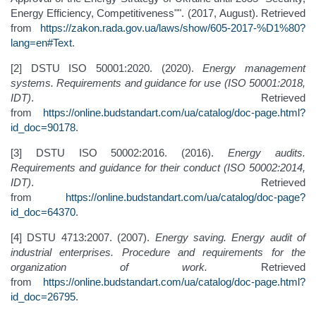
Energy Efficiency, Competitiveness"". (2017, August). Retrieved
from
https://zakon.rada.gov.ua/laws/show/605-2017-%D1%80?
lang=en#Text
.
[2] DSTU ISO 50001:2020. (2020).
Energy management
systems. Requirements and guidance for use (ISO 50001:2018,
IDT)
. Retrieved
from
https://online.budstandart.com/ua/catalog/doc-page.html?
id_doc=90178
.
[3] DSTU ISO 50002:2016. (2016).
Energy audits.
Requirements and guidance for their conduct (ISO 50002:2014,
IDT)
. Retrieved
from
https://online.budstandart.com/ua/catalog/doc-page?
id_doc=64370
.
[4] DSTU 4713:2007. (2007).
Energy saving. Energy audit of
industrial enterprises. Procedure and requirements for the
organization of work.
Retrieved
from
https://online.budstandart.com/ua/catalog/doc-page.html?
id_doc=26795
.