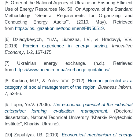
[5] Order of the National Agency of Ukraine on Ensuring Efficient
Use of Energy Resources No. 56 "On Approval of the Standard
Methodology "General Requirements for Organizing and
Conducting Energy Audits"". (2010, May). Retrieved
from
https://ips.ligazakon.net/document/FIN56519
.
[6] Dziadykevych, Yu.V., Liubezna, I.V., & Hradovyi, V.V.
(2019).
Foreign experience in energy saving
.
Innovative
Economy
, 1-2, 167-175.
[7] Ukrainian energy exchange. (n.d.). Retrieved
from
https://www.ueex.com.ua/exchange-quotations/
.
[8] Kurkina, M.P., & Zotov, V.V. (2012).
Human potential as a
category of social management of the region
.
Business Inform
,
7, 53-56.
[9] Lapin, Ye.V. (2006).
The economic potential of the industrial
enterprise: forming, evaluation, management
. (Doctoral
dissertation, National Technical University "Kharkiv Polytechnic
Institute", Kharkiv, Ukraine).
[10] Zapuhlyak I.B. (2010).
Economical mechanism of energy