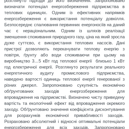
розглянуто підходи до його визначення. Запропоновано
визначати потенціал енергозбереження підприємства в
теплових одиницях. Одним із ефективних напрямків
енергозбереження є використання потенціалу довкілля.
Безпосереднє спалювання первинних енергоносіїв на даний
час є нераціональним. Одним із шляхів реалізації
зменшення споживання природного газу, ціна на який зросла
дуже суттєво, є використання теплових насосів. Дані
пристрої дозволяють перекачувати теплову енергію з
повітря, ґрунту або води споживаючи при цьому на
виробництво 3…5 кВт год теплової енергії близько 1 кВт
год електричної енергії. Розглянуто результати реального
енергетичного аудиту промислового підприємства,
наведено вартості одиниць теплової енергії генерованої з
різних джерел. Запропоновано сукупність економічно
обґрунтованих заходів енергозбереження для
впровадження на підприємстві. Визначено чисту приведену
вартість та екологічний ефект від впровадження окремого
заходу. Обґрунтовано значення коефіцієнта дисконтування
для розрахунків економічної привабливості заходів.
Розраховано абсолютний і відносні оптимальні потенціали
енергозбереження для всіх заходів. Запропоновано